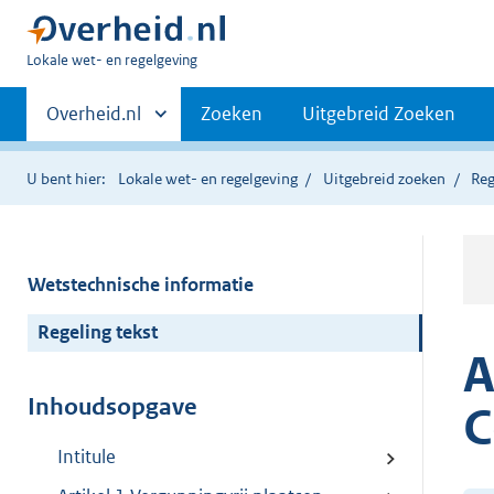
U
Lokale wet- en regelgeving
bent
Primaire
hier:
Andere
Overheid.nl
Zoeken
Uitgebreid Zoeken
sites
navigatie
binnen
U bent hier:
Lokale wet- en regelgeving
Uitgebreid zoeken
Reg
Wetstechnische informatie
Regeling tekst
A
Inhoudsopgave
C
Intitule