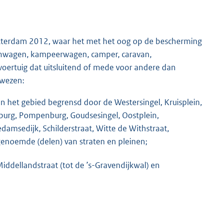
V Rotterdam 2012, waar het met het oog op de bescherming
oonwagen, kampeerwagen, camper, caravan,
ertuig dat uitsluitend of mede voor andere dan
ewezen:
 het gebied begrensd door de Westersingel, Kruisplein,
burg, Pompenburg, Goudsesingel, Oostplein,
damsedijk, Schilderstraat, Witte de Withstraat,
enoemde (delen) van straten en pleinen;
iddellandstraat (tot de ’s-Gravendijkwal) en