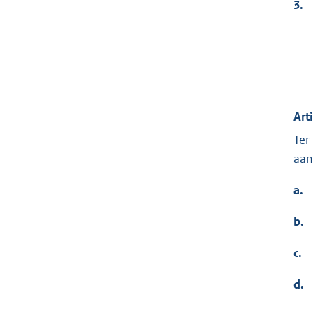
3.
Art
Ter
aan
a.
b.
c.
d.