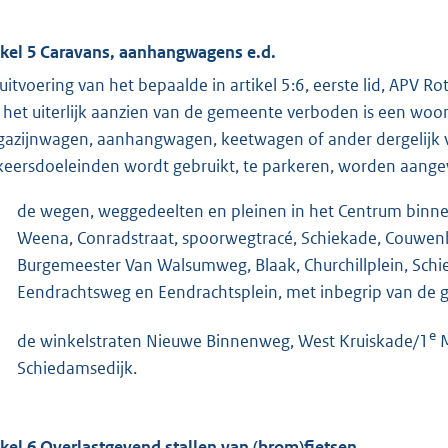
ikel 5 Caravans, aanhangwagens e.d.
 uitvoering van het bepaalde in artikel 5:6, eerste lid, AP
 het uiterlijk aanzien van de gemeente verboden is een w
azijnwagen, aanhangwagen, keetwagen of ander dergelijk vo
keersdoeleinden wordt gebruikt, te parkeren, worden aang
de wegen, weggedeelten en pleinen in het Centrum binnen
Weena, Conradstraat, spoorwegtracé, Schiekade, Couwen
Burgemeester Van Walsumweg, Blaak, Churchillplein, Schie
Eendrachtsweg en Eendrachtsplein, met inbegrip van de g
e
de winkelstraten Nieuwe Binnenweg, West Kruiskade/1
M
Schiedamsedijk.
ikel 6 Overlastgevend stallen van (brom)fietsen