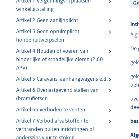
Artikel 1 Vergunningvrij plaatsen
Ge
winkeluitstalling
Artikel 2 Geen aanlijnplicht
Inti
Artikel 3 Geen opruimplicht
Alg
hondenuitwerpselen
De 
Artikel 4 Houden of voeren van
hinderlijke of schadelijke dieren (2:60
gel
APV)
gel
Artikel 5 Caravans, aanhangwagens e.d.
beh
Artikel 6 Overlastgevend stallen van
(brom)fietsen
ove
dee
Artikel 6a Verboden te venten
Artikel 7 Verbod afvalstoffen te
bes
verbranden buiten inrichtingen of
Alg
anderszins vuur te stoken