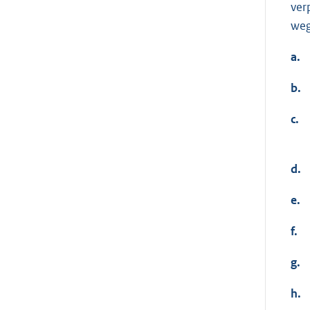
ver
weg
a.
b.
c.
d.
e.
f.
g.
h.