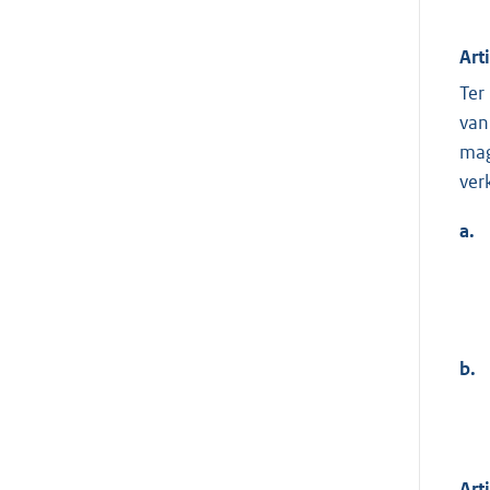
Art
Ter
van
mag
ver
a.
b.
Art