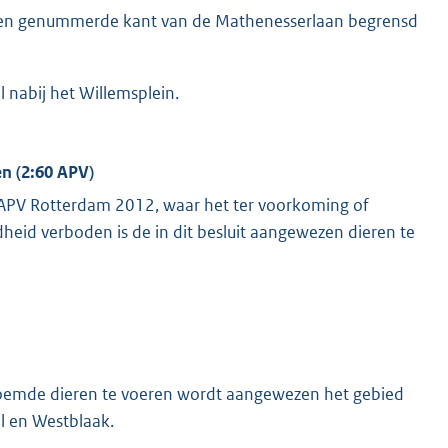
ven genummerde kant van de Mathenesserlaan begrensd
nabij het Willemsplein.
en (2:60 APV)
id, APV Rotterdam 2012, waar het ter voorkoming of
eid verboden is de in dit besluit aangewezen dieren te
genoemde dieren te voeren wordt aangewezen het gebied
el en Westblaak.