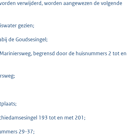
nd worden verwijderd, worden aangewezen de volgende
iswater gezien;
abij de Goudsesingel;
 Mariniersweg, begrensd door de huisnummers 2 tot en
ersweg;
tplaats;
Schiedamsesingel 193 tot en met 201;
nummers 29-37;