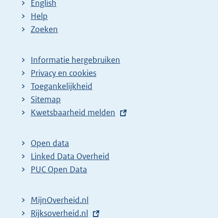
English
Help
Zoeken
Informatie hergebruiken
Privacy en cookies
Toegankelijkheid
Sitemap
E
Kwetsbaarheid melden
x
t
Open data
e
Linked Data Overheid
r
PUC Open Data
n
e
MijnOverheid.nl
l
E
Rijksoverheid.nl
i