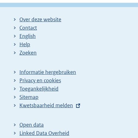
Over deze website
Contact
English
Help
Zoeken
Informatie hergebruiken
Privacy en cookies
Toegankelijkheid
Sitemap
E
Kwetsbaarheid melden
x
t
Open data
e
Linked Data Overheid