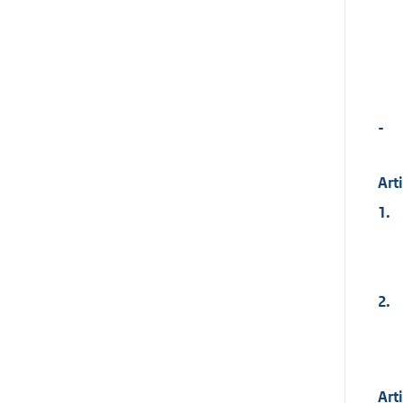
-
Arti
1.
2.
Arti