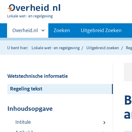
U
Lokale wet- en regelgeving
bent
Primaire
hier:
Andere
Overheid.nl
Zoeken
Uitgebreid Zoeken
sites
navigatie
binnen
U bent hier:
Lokale wet- en regelgeving
Uitgebreid zoeken
Reg
Wetstechnische informatie
Regeling tekst
B
Inhoudsopgave
a
Intitule