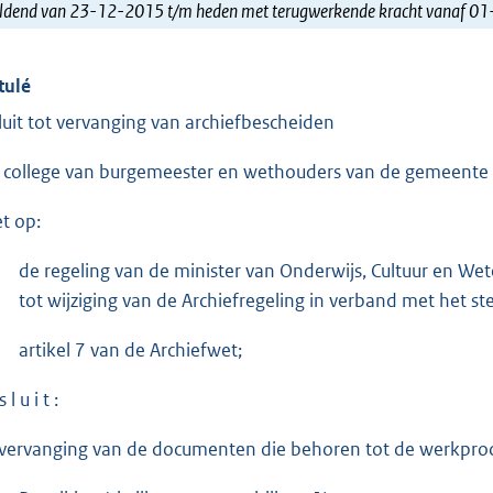
ldend van 23-12-2015 t/m heden met terugwerkende kracht vanaf 0
tulé
luit tot vervanging van archiefbescheiden
 college van burgemeester en wethouders van de gemeente S
et op:
de regeling van de minister van Onderwijs, Cultuur en 
tot wijziging van de Archiefregeling in verband met het s
artikel 7 van de Archiefwet;
 l u i t :
 vervanging van de documenten die behoren tot de werkpro