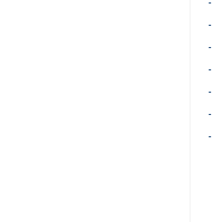
-
-
-
-
-
-
-