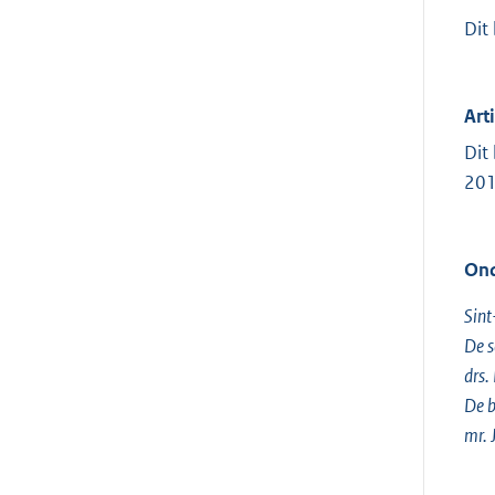
Dit
Arti
Dit
201
Ond
Sint
De s
drs.
De b
mr.