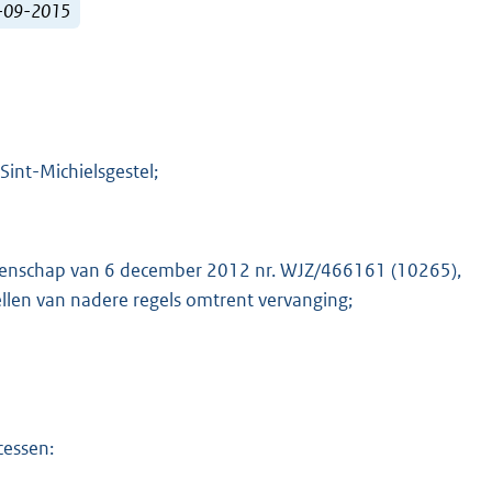
1-09-2015
int-Michielsgestel;
Wetenschap van 6 december 2012 nr. WJZ/466161 (10265),
tellen van nadere regels omtrent vervanging;
cessen: