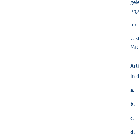
gel
reg
b e s
vas
Mic
Art
In 
a.
b.
c.
d.