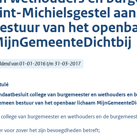
int-Michielsgestel aa
estuur van het openba
ijnGemeenteDichtbij
ldend van 01-01-2016 t/m 31-03-2017
tulé
daatbesluit college van burgemeester en weth
ouders en 
emeen bestuur van
het openbaar lichaam
Mijn
GemeenteD
i
 college van burgemeester en wethouders en de burgemeeste
er voor zover het zijn bevoegdheden betreft;