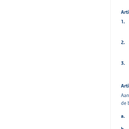
Art
1.
2.
3.
Art
Aan
de 
a.
b.