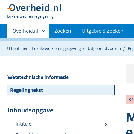
U
Lokale wet- en regelgeving
bent
Primaire
hier:
Andere
Overheid.nl
Zoeken
Uitgebreid Zoeken
sites
navigatie
binnen
U bent hier:
Lokale wet- en regelgeving
Uitgebreid zoeken
Reg
Wetstechnische informatie
Regeling tekst
Re
Inhoudsopgave
M
Intitule
e