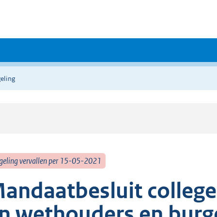
eling
geling vervallen per 15-05-2021
andaatbesluit colleg
n wethouders en bur