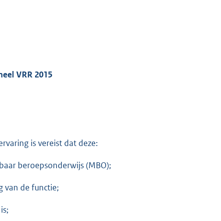
oneel VRR 2015
varing is vereist dat deze:
lbaar beroepsonderwijs (MBO);
g van de functie;
is;