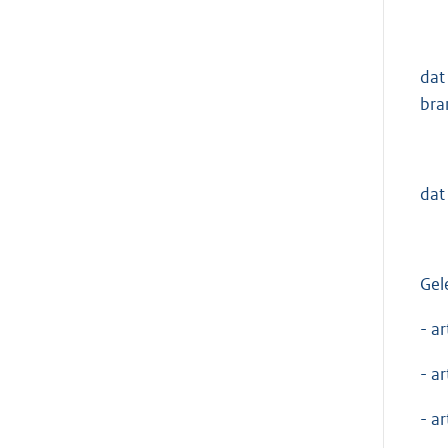
dat
bra
dat
Gel
- a
- a
- a