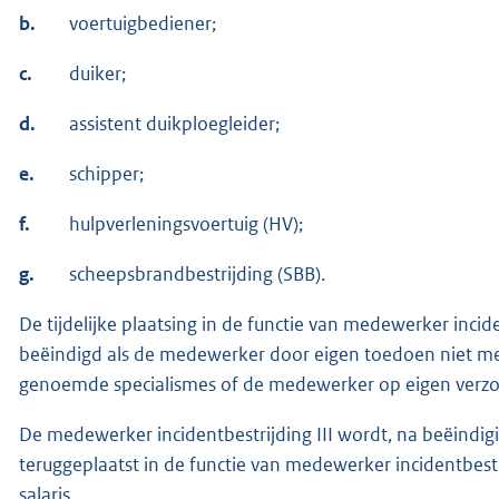
b.
voertuigbediener;
c.
duiker;
d.
assistent duikploegleider;
e.
schipper;
f.
hulpverleningsvoertuig (HV);
g.
scheepsbrandbestrijding (SBB).
De tijdelijke plaatsing in de functie van medewerker inciden
beëindigd als de medewerker door eigen toedoen niet mee
genoemde specialismes of de medewerker op eigen verzoe
De medewerker incidentbestrijding III wordt, na beëindiging
teruggeplaatst in de functie van medewerker incidentbes
salaris.