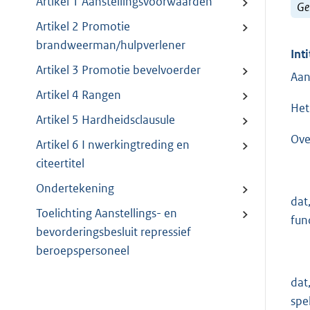
Artikel 1 Aanstellingsvoorwaarden
Ge
Artikel 2 Promotie
brandweerman/hulpverlener
Inti
Artikel 3 Promotie bevelvoerder
Aan
Artikel 4 Rangen
Het
Artikel 5 Hardheidsclausule
Ove
Artikel 6 I nwerkingtreding en
citeertitel
Ondertekening
dat
Toelichting Aanstellings- en
fun
bevorderingsbesluit repressief
beroepspersoneel
dat
spe