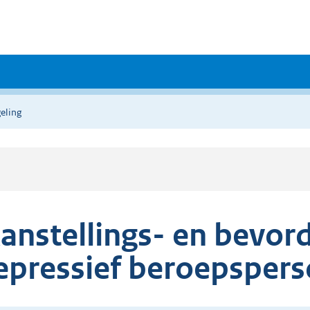
eling
anstellings- en bevord
epressief beroepsper