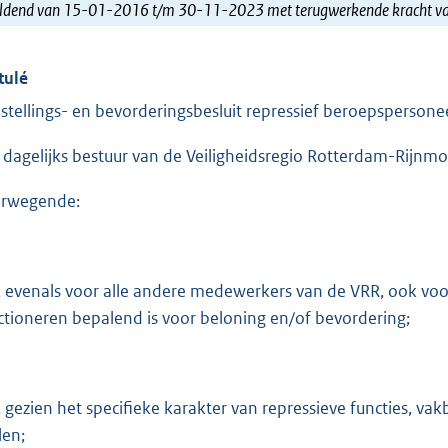
ldend van 15-01-2016 t/m 30-11-2023 met terugwerkende kracht 
tulé
stellings- en bevorderingsbesluit repressief beroepsperson
 dagelijks bestuur van de Veiligheidsregio Rotterdam-Rijnm
rwegende:
, evenals voor alle andere medewerkers van de VRR, ook voor
ctioneren bepalend is voor beloning en/of bevordering;
, gezien het specifieke karakter van repressieve functies, v
len;