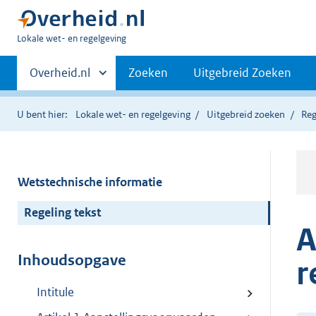
U
Lokale wet- en regelgeving
bent
Primaire
hier:
Andere
Overheid.nl
Zoeken
Uitgebreid Zoeken
sites
navigatie
binnen
U bent hier:
Lokale wet- en regelgeving
Uitgebreid zoeken
Reg
Wetstechnische informatie
Regeling tekst
A
Inhoudsopgave
r
Intitule