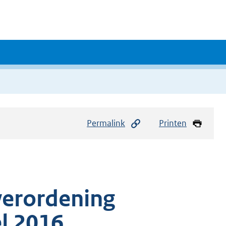
Permalink
Printen
verordening
l 2016