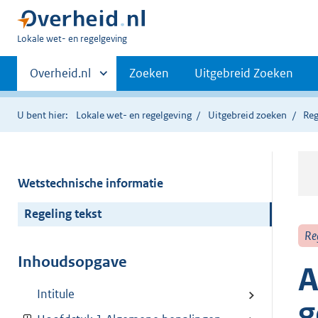
U
Lokale wet- en regelgeving
bent
Primaire
hier:
Andere
Overheid.nl
Zoeken
Uitgebreid Zoeken
sites
navigatie
binnen
U bent hier:
Lokale wet- en regelgeving
Uitgebreid zoeken
Reg
Wetstechnische informatie
Regeling tekst
Re
Inhoudsopgave
A
Intitule
g