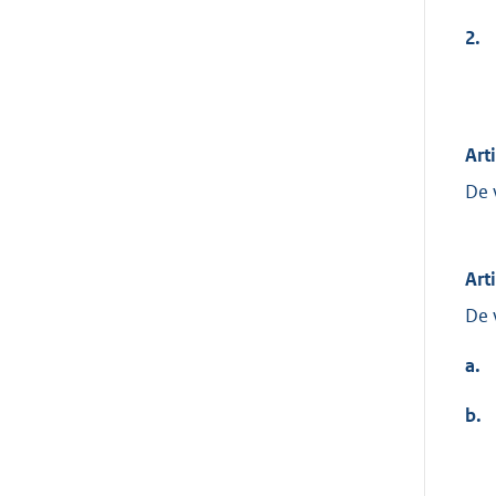
2.
Art
De 
Art
De 
a.
b.