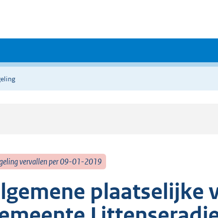
eling
geling vervallen per 09-01-2019
lgemene plaatselijke 
emeente Littenseradie