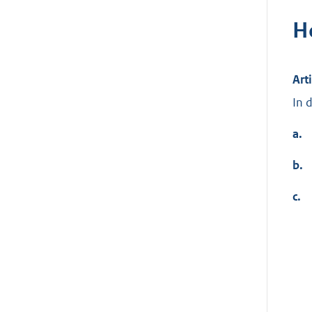
H
Art
In 
a.
b.
c.