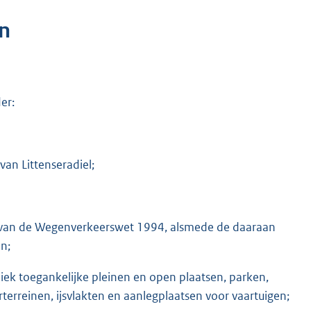
n
er:
an Littenseradiel;
r b, van de Wegenverkeerswet 1994, alsmede de daaraan
n;
liek toegankelijke pleinen en open plaatsen, parken,
erreinen, ijsvlakten en aanlegplaatsen voor vaartuigen;