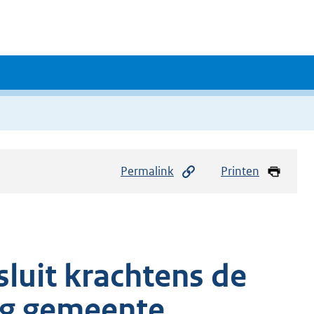
Permalink
Printen
luit krachtens de
ng gemeente