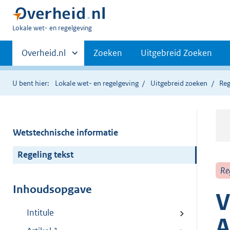
U
Lokale wet- en regelgeving
bent
Primaire
hier:
Andere
Overheid.nl
Zoeken
Uitgebreid Zoeken
sites
navigatie
binnen
U bent hier:
Lokale wet- en regelgeving
Uitgebreid zoeken
Reg
Wetstechnische informatie
Regeling tekst
Re
Inhoudsopgave
V
Intitule
A