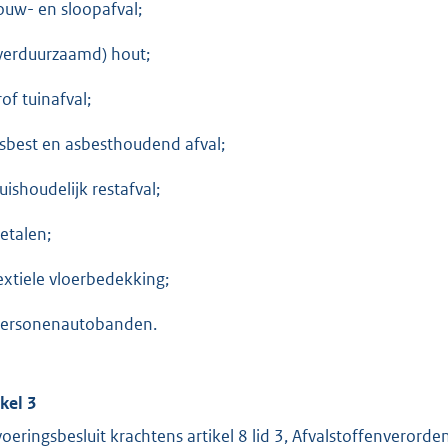
ouw- en sloopafval;
(verduurzaamd) hout;
rof tuinafval;
asbest en asbesthoudend afval;
uishoudelijk restafval;
metalen;
textiele vloerbedekking;
personenautobanden.
ikel 3
voeringsbesluit krachtens artikel 8 lid 3, Afvalstoffenveror