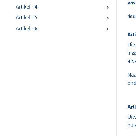
vast
Artikel 14
de n
Artikel 15
Artikel 16
Art
Uit
inz
afv
Naa
ond
Art
Uit
hui