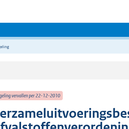
eling
geling vervallen per 22-12-2010
erzameluitvoeringsbes
fvalstoffenverordeni