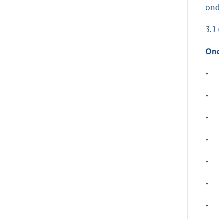
ond
3.1
Ond
-
-
-
-
-
-
-