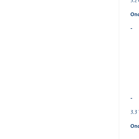
3.2
Ond
-
-
3.3
Ond