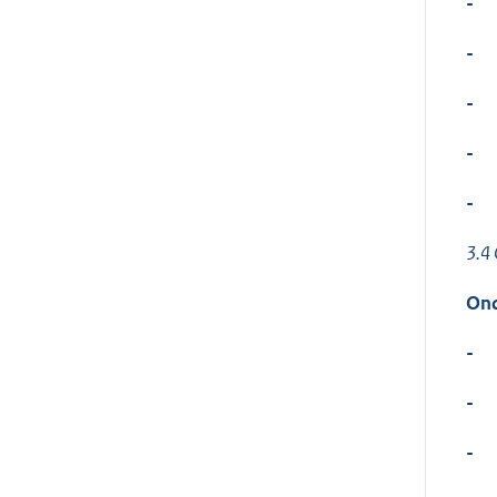
-
-
-
-
-
3.4
Ond
-
-
-