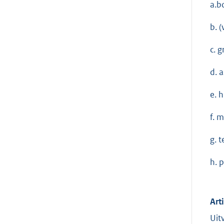
a.b
b. 
c. g
d. 
e. h
f. 
g. 
h. 
Art
Uit