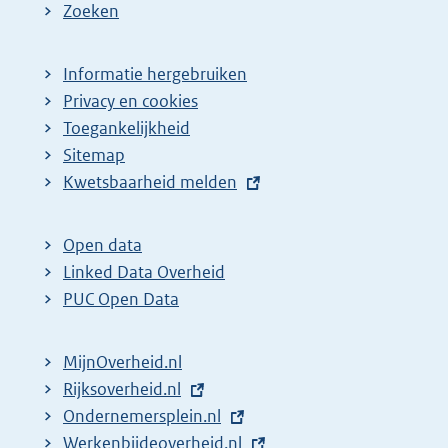
Zoeken
Informatie hergebruiken
Privacy en cookies
Toegankelijkheid
Sitemap
E
Kwetsbaarheid melden
x
t
Open data
e
Linked Data Overheid
r
PUC Open Data
n
e
MijnOverheid.nl
l
E
Rijksoverheid.nl
i
x
E
Ondernemersplein.nl
n
t
x
E
Werkenbijdeoverheid.nl