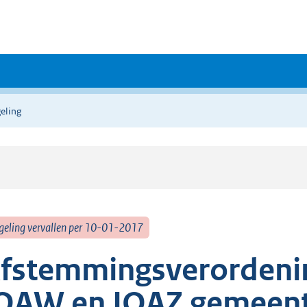
eling
geling vervallen per 10-01-2017
fstemmingsverordenin
OAW en IOAZ gemeen