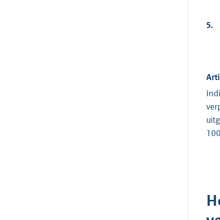
5.
Art
Ind
ver
uit
100
H