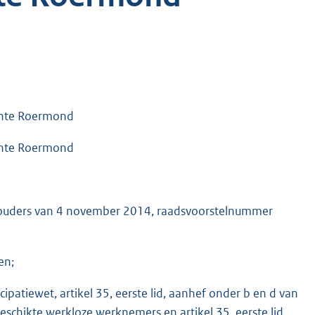
ente Roermond
ente Roermond
thouders van 4 november 2014, raadsvoorstelnummer
en;
icipatiewet, artikel 35, eerste lid, aanhef onder b en d van
schikte werkloze werknemers en artikel 35, eerste lid,