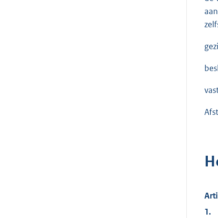
aan
zel
gez
besl
vas
Afs
H
Art
1.