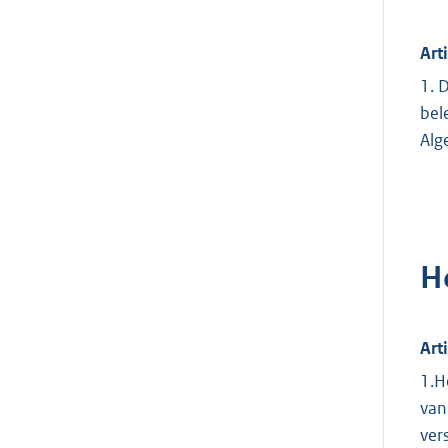
Art
1. 
bel
Alg
H
Art
1.H
van
ver