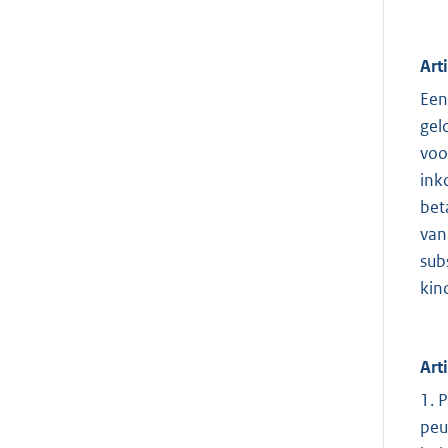
Art
Een
gel
voo
ink
bet
van
sub
kin
Art
1. 
peu