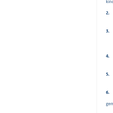
kin
2.
3.
4.
5.
6.
gem