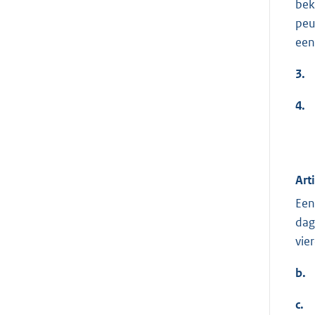
bek
peu
een
3.
4.
Art
Een
dag
vie
b.
c.