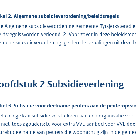
ikel 2. Algemene subsidieverordening/beleidsregels
De Algemene subsidieverordening gemeente Tytsjerksteradiel 
eidsregels worden verleend. 2. Voor zover in deze beleidsre
emene subsidieverordening, gelden de bepalingen uit deze be
oofdstuk 2 Subsidieverlening
ikel 3. Subsidie voor deelname peuters aan de peuteropva
et college kan subsidie verstrekken aan een organisatie voo
 niet-toeslagouders; b. voor extra VVE aanbod voor VVE doel
strekt deelname van peuters die woonachtig zijn in de gemeen