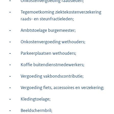
-
Onkostenvergoeding raadsleden;
-
Tegemoetkoming ziektekostenverzekering
raads- en steunfractieleden;
-
Ambtstoelage burgemeester;
-
Onkostenvergoeding wethouders;
-
Parkeerplaatsen wethouders;
-
Koffie buitendienstmedewerkers;
-
Vergoeding vakbondscontributie;
-
Vergoeding fiets, accessoires en verzekering;
-
Kledingtoelage;
-
Beeldschermbril;