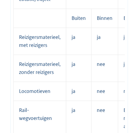
Buiten
Binnen
Buit
Reizigersmaterieel,
ja
ja
ja
met reizigers
Reizigersmaterieel,
ja
nee
ja
zonder reizigers
Locomotieven
ja
nee
nee
Rail-
ja
nee
Besl
wegvoertuigen
na r
anal