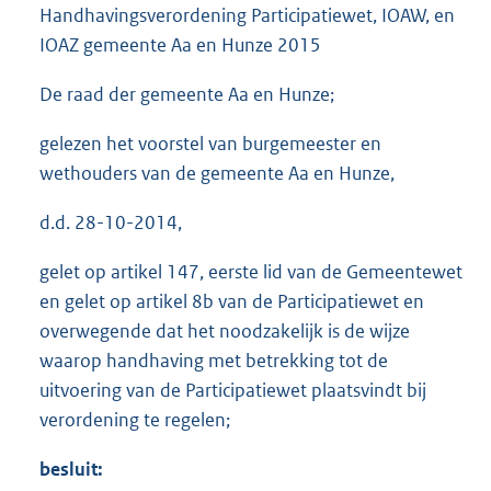
Handhavingsverordening Participatiewet, IOAW, en
IOAZ gemeente Aa en Hunze 2015
De raad der gemeente Aa en Hunze;
gelezen het voorstel van burgemeester en
wethouders van de gemeente Aa en Hunze,
d.d. 28-10-2014,
gelet op artikel 147, eerste lid van de Gemeentewet
en gelet op artikel 8b van de Participatiewet en
overwegende dat het noodzakelijk is de wijze
waarop handhaving met betrekking tot de
uitvoering van de Participatiewet plaatsvindt bij
verordening te regelen;
besluit: