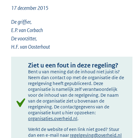
17 december 2015
De griffier,
E.P. van Corbach
De voorzitter,
H.F. van Oosterhout
Ziet u een fout in deze regeling?
Bent u van mening dat de inhoud niet juist is?
Neem dan contact op met de organisatie die de
regelgeving heeft gepubliceerd. Deze
organisatie is namelijk zelf verantwoordelijk
voor de inhoud van de regelgeving. De naam
van de organisatie ziet u bovenaan de
regelgeving. De contactgegevens van de
organisatie kunt u hier opzoeken:
organisaties.overheid.nl
.
Werkt de website of een link niet goed? Stuur
dan een e-mail naar
regelgeving@overheid.nl