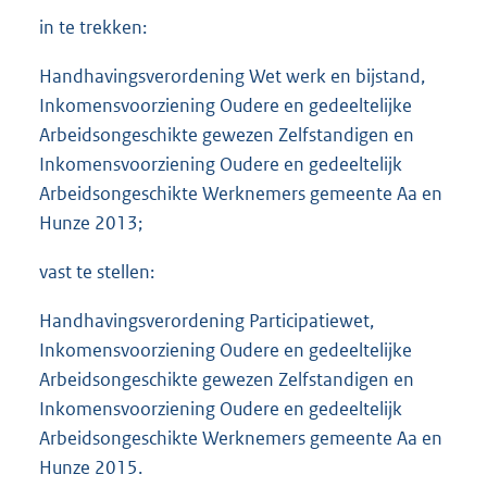
in te trekken:
Handhavingsverordening Wet werk en bijstand,
Inkomensvoorziening Oudere en gedeeltelijke
Arbeidsongeschikte gewezen Zelfstandigen en
Inkomensvoorziening Oudere en gedeeltelijk
Arbeidsongeschikte Werknemers gemeente Aa en
Hunze 2013;
vast te stellen:
Handhavingsverordening Participatiewet,
Inkomensvoorziening Oudere en gedeeltelijke
Arbeidsongeschikte gewezen Zelfstandigen en
Inkomensvoorziening Oudere en gedeeltelijk
Arbeidsongeschikte Werknemers gemeente Aa en
Hunze 2015.