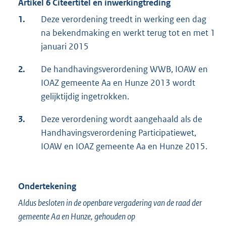
Artikel 6 Citeertitel en inwerkingtreding
1.
Deze verordening treedt in werking een dag
na bekendmaking en werkt terug tot en met 1
januari 2015
2.
De handhavingsverordening WWB, IOAW en
IOAZ gemeente Aa en Hunze 2013 wordt
gelijktijdig ingetrokken.
3.
Deze verordening wordt aangehaald als de
Handhavingsverordening Participatiewet,
IOAW en IOAZ gemeente Aa en Hunze 2015.
Ondertekening
Aldus besloten in de openbare vergadering van de raad der
gemeente Aa en Hunze, gehouden op