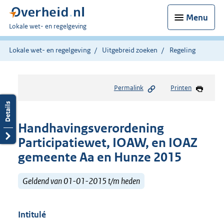
Menu
U
Lokale wet- en regelgeving
bent
hier:
Lokale wet- en regelgeving
Uitgebreid zoeken
Regeling
Permalink
Printen
Handhavingsverordening
Participatiewet, IOAW, en IOAZ
gemeente Aa en Hunze 2015
Geldend van 01-01-2015 t/m heden
Intitulé