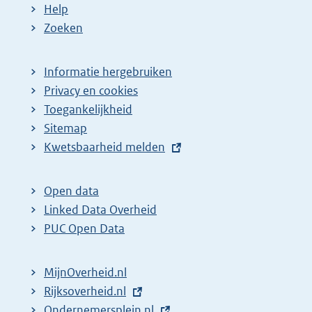
Help
Zoeken
Informatie hergebruiken
Privacy en cookies
Toegankelijkheid
Sitemap
E
Kwetsbaarheid melden
x
t
Open data
e
Linked Data Overheid
r
PUC Open Data
n
e
MijnOverheid.nl
l
E
Rijksoverheid.nl
i
x
E
Ondernemersplein.nl