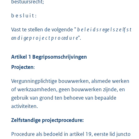
bestuursrecht;
b e s l u i t :
Vast te stellen de volgende "
b
e
l
e
i
d
s
r
ege
l
s
z
e
lf
s
t
an
d
i
ge
p
r
o
j
e
c
t
p
r
o
ced
u
r
e
".
Artikel 1 Begripsomschrijvingen
P
r
o
j
e
c
t
e
n
:
Vergunningplichtige bouwwerken, alsmede werken
of werkzaamheden, geen bouwwerken zijnde, en
gebruik van grond ten behoeve van bepaalde
activiteiten.
Z
e
l
f
s
t
an
d
i
ge
p
ro
j
ec
t
p
roced
u
r
e
:
Procedure als bedoeld in artikel 19, eerste lid juncto