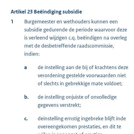
Artikel 23 Beëindiging subsidie
1
Burgemeester en wethouders kunnen een
subsidie gedurende de periode waarvoor deze
is verleend wijzigen c.q. beëindigen na overleg
met de desbetreffende raadscommissie,
indien:
a
de instelling aan de bij of krachtens deze
verordening gestelde voorwaarden niet
of slechts in gebrekkige mate voldoet;
b.
de instelling onjuiste of onvolledige
gegevens verstrekt;
c.
de
instelling ernstig in
gebreke blijft in
de
overeengekomen prestaties, en dit te