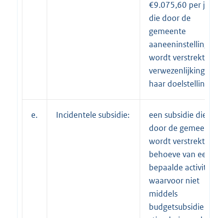
€9.075,60 per jaar
die door de
gemeente
aan
een
instelling
wordt verstrekt ter
verwezenlijking va
haar doelstelling.
e.
Incidentele subsidie:
een subsidie die
door de gemeente
wordt verstrekt te
behoeve van een
bepaalde activiteit
waarvoor niet
middels
budgetsubsidie of