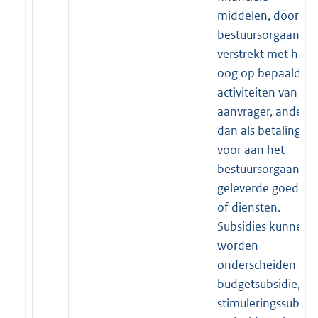
middelen, door ee
bestuursorgaan
verstrekt met het
oog op bepaalde
activiteiten van de
aanvrager, anders
dan als betaling
voor aan het
bestuursorgaan
geleverde goedere
of diensten.
Subsidies kunnen
worden
onderscheiden in
budgetsubsidie,
stimuleringssubsid