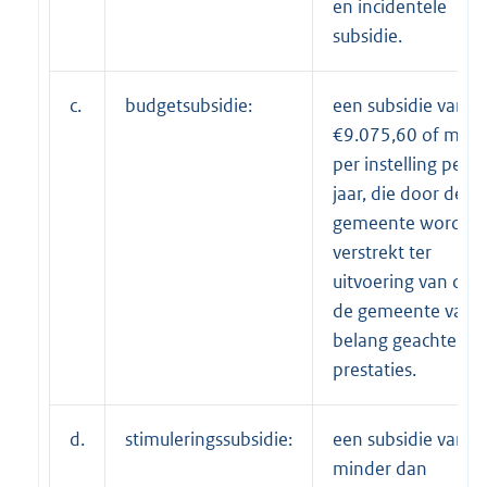
en incidentele
subsidie.
c.
budgetsubsidie:
een subsidie van
€9.075,60 of meer
per instelling per
jaar, die door de
gemeente wordt
verstrekt ter
uitvoering van doo
de gemeente van
belang geachte
prestaties.
d.
stimuleringssubsidie:
een subsidie van
minder dan