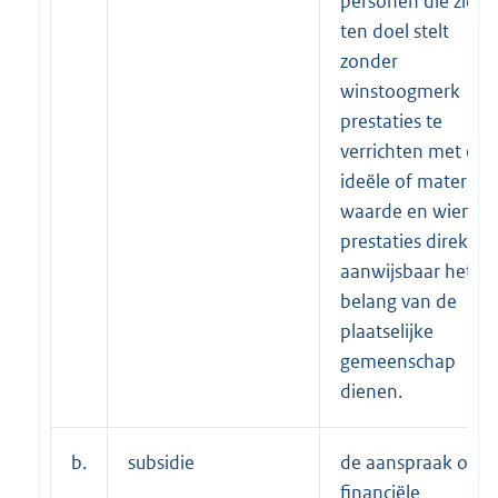
personen die zich
ten doel stelt
zonder
winstoogmerk
prestaties te
verrichten met een
ideële of materiële
waarde en wiens
prestaties direkt e
aanwijsbaar het
belang van de
plaatselijke
gemeenschap
dienen.
b.
subsidie
de aanspraak op
financiële