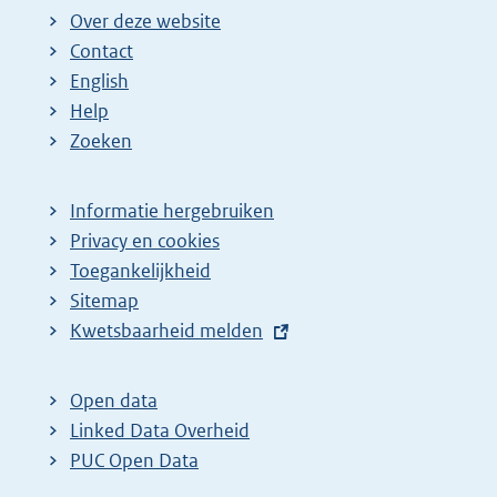
Over deze website
Contact
English
Help
Zoeken
Informatie hergebruiken
Privacy en cookies
Toegankelijkheid
Sitemap
E
Kwetsbaarheid melden
x
t
Open data
e
Linked Data Overheid
r
PUC Open Data
n