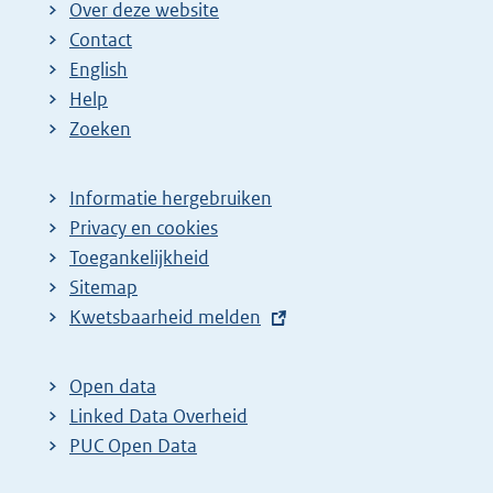
Over deze website
Contact
English
Help
Zoeken
Informatie hergebruiken
Privacy en cookies
Toegankelijkheid
Sitemap
E
Kwetsbaarheid melden
x
t
Open data
e
Linked Data Overheid
r
PUC Open Data
n