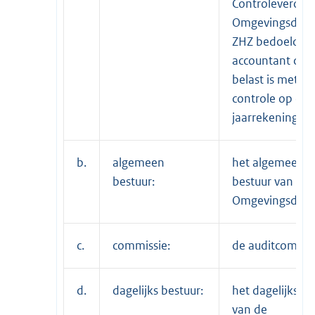
Controleverord
Omgevingsdien
ZHZ bedoelde
accountant die
belast is met de
controle op de
jaarrekening;
b.
algemeen
het algemeen
bestuur:
bestuur van de
Omgevingsdiens
c.
commissie:
de auditcommis
d.
dagelijks bestuur:
het dagelijks be
van de