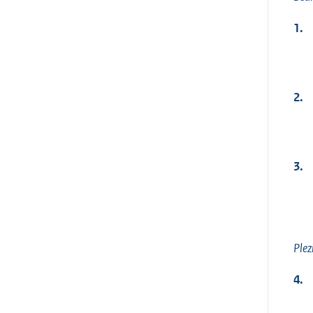
1.
2.
3.
Plez
4.