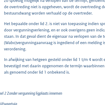
Zo spoedig mogelijk na verlopen van de termijn, genoemd
de overtreding niet is opgeheven, wordt de overtreding
bestuursdwang worden verhaald op de overtreder.
Het bepaalde onder lid 2. is niet van toepassing indien spr
door vergunningverlening, en er ook overigens geen indica
staan. In dat geval dient de eigenaar na verlopen van de
(Wabo)vergunningaanvraag is ingediend of een melding i
verordening.
In afwijking van hetgeen gesteld onder lid 1 t/m 4 wordt 
bevestigd met daarin opgenomen de termijn waarbinnen d
als genoemd onder lid 1 onbekend is.
kel 2 Zonder vergunning ligplaats innemen
ijfsvaartuig