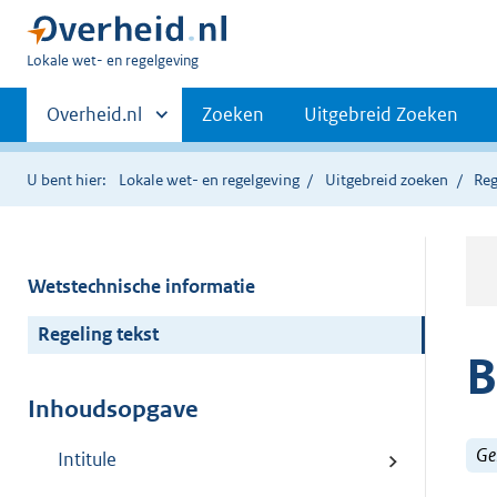
U
Lokale wet- en regelgeving
bent
Primaire
hier:
Andere
Overheid.nl
Zoeken
Uitgebreid Zoeken
sites
navigatie
binnen
U bent hier:
Lokale wet- en regelgeving
Uitgebreid zoeken
Reg
Wetstechnische informatie
Regeling tekst
B
Inhoudsopgave
Ge
Intitule