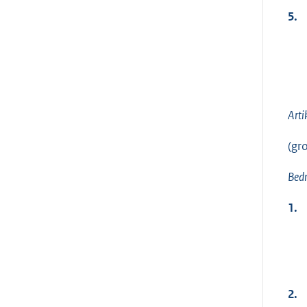
5.
Arti
(gr
Bedr
1.
2.