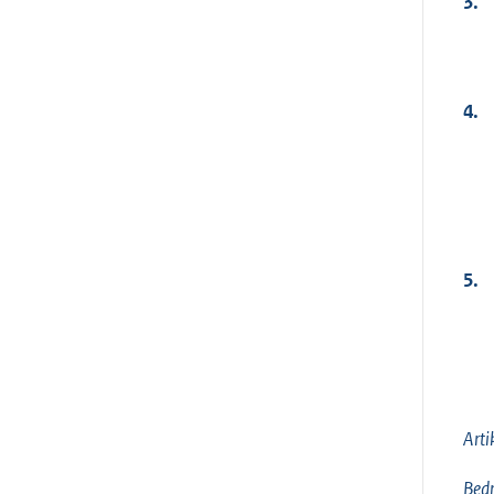
3.
4.
5.
Arti
Bedr