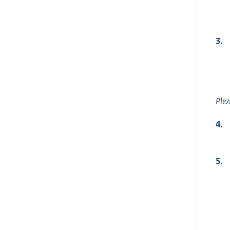
3.
Plez
4.
5.