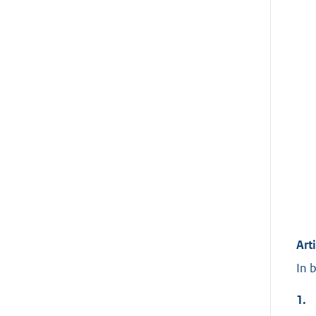
Art
In 
1.