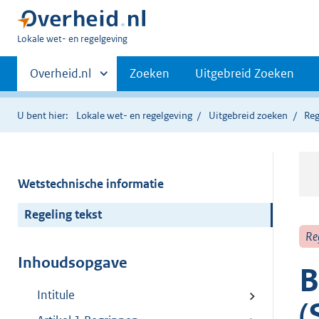
U
Lokale wet- en regelgeving
bent
Primaire
hier:
Andere
Overheid.nl
Zoeken
Uitgebreid Zoeken
sites
navigatie
binnen
U bent hier:
Lokale wet- en regelgeving
Uitgebreid zoeken
Reg
Wetstechnische informatie
Regeling tekst
Re
Inhoudsopgave
B
Intitule
(