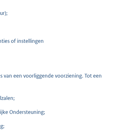
ur);
ies of instellingen
s van een voorliggende voorziening. Tot een
lzalen;
ijke Ondersteuning;
g;