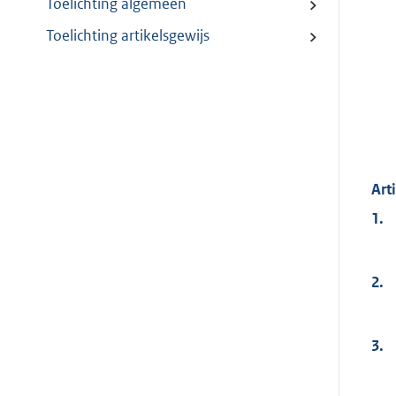
Toelichting algemeen
Toelichting artikelsgewijs
Art
1.
2.
3.