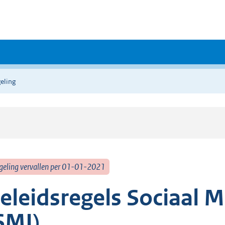
eling
geling vervallen per 01-01-2021
eleidsregels Sociaal M
SMI)