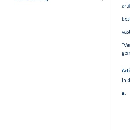
art
besl
vast
“Ve
gem
Art
In 
a.