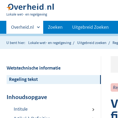
U
Lokale wet- en regelgeving
bent
Primaire
hier:
Andere
Overheid.nl
Zoeken
Uitgebreid Zoeken
sites
navigatie
binnen
U bent hier:
Lokale wet- en regelgeving
Uitgebreid zoeken
Reg
Wetstechnische informatie
Regeling tekst
Re
Inhoudsopgave
V
Intitule
f