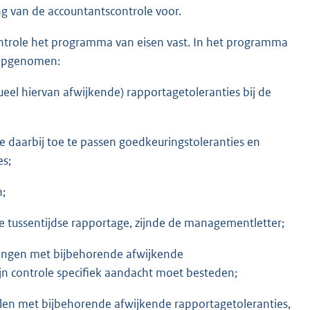
ng van de accountantscontrole voor.
ontrole het programma van eisen vast. In het programma
e opgenomen:
eel hiervan afwijkende) rapportagetoleranties bij de
 daarbij toe te passen goedkeuringstoleranties en
es;
n;
de tussentijdse rapportage, zijnde de managementletter;
ingen met bijbehorende afwijkende
ijn controle specifiek aandacht moet besteden;
elen met bijbehorende afwijkende rapportagetoleranties,