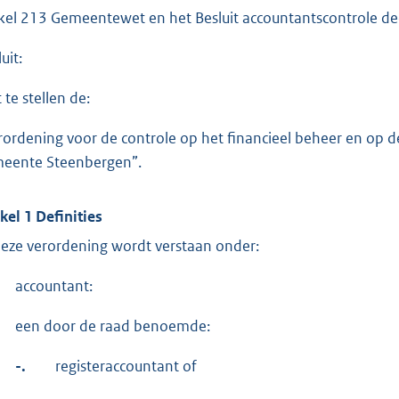
ikel 213 Gemeentewet en het Besluit accountantscontrole de
uit:
 te stellen de:
rordening voor de controle op het financieel beheer en op de
eente Steenbergen”.
ikel 1 Definities
deze verordening wordt verstaan onder:
accountant:
een door de raad benoemde:
-.
registeraccountant of