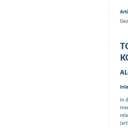
Arti
Dez
T
K
AL
Inl
In 
mee
rel
(art