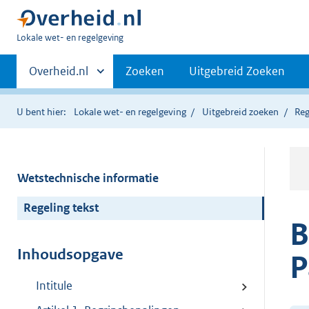
U
Lokale wet- en regelgeving
bent
Primaire
hier:
Andere
Overheid.nl
Zoeken
Uitgebreid Zoeken
sites
navigatie
binnen
U bent hier:
Lokale wet- en regelgeving
Uitgebreid zoeken
Reg
Wetstechnische informatie
Regeling tekst
B
Inhoudsopgave
P
Intitule