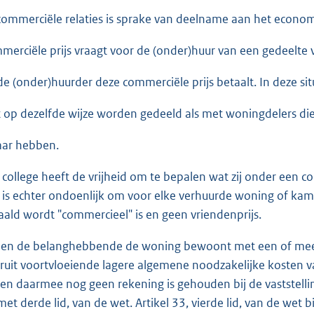
 commerciële relaties is sprake van deelname aan het econom
merciële prijs vraagt voor de (onder)huur van een gedeelte
de (onder)huurder deze commerciële prijs betaalt. In deze sit
t op dezelfde wijze worden gedeeld als met woningdelers di
aar hebben.
 college heeft de vrijheid om te bepalen wat zij onder een c
 is echter ondoenlijk om voor elke verhuurde woning of kamer
aald wordt "commercieel" is en geen vriendenprijs.
ien de belanghebbende de woning bewoont met een of meer
ruit voortvloeiende lagere algemene noodzakelijke kosten
ien daarmee nog geen rekening is gehouden bij de vaststellin
met derde lid, van de wet. Artikel 33, vierde lid, van de wet