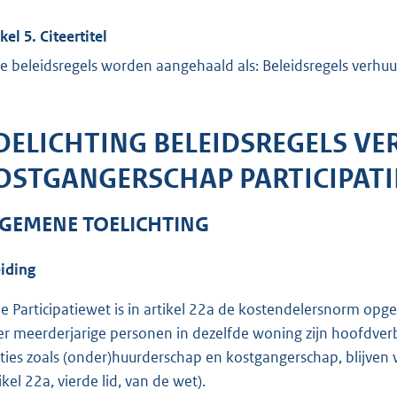
kel 5. Citeertitel
e beleidsregels worden aangehaald als: Beleidsregels verhuu
OELICHTING BELEIDSREGELS V
OSTGANGERSCHAP PARTICIPAT
GEMENE TOELICHTING
eiding
de Participatiewet is in artikel 22a de kostendelersnorm op
r meerderjarige personen in dezelfde woning zijn hoofdverbl
aties zoals (onder)huurderschap en kostgangerschap, blijve
ikel 22a, vierde lid, van de wet).