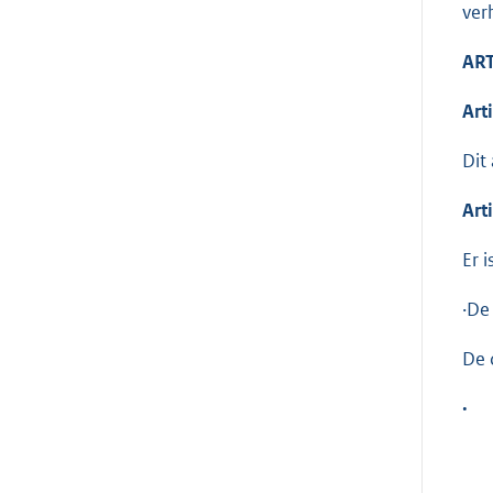
ver
ART
Art
Dit
Art
Er 
·De
De 
·