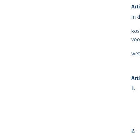
Art
In 
kos
voo
wet
Art
1.
2.