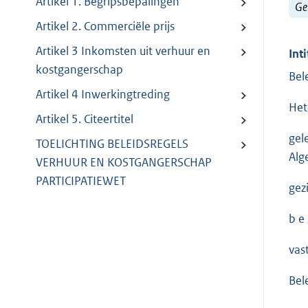
Artikel 1. Begripsbepalingen
Ge
Artikel 2. Commerciële prijs
Artikel 3 Inkomsten uit verhuur en
Inti
kostgangerschap
Bel
Artikel 4 Inwerkingtreding
Het
Artikel 5. Citeertitel
gel
TOELICHTING BELEIDSREGELS
Alg
VERHUUR EN KOSTGANGERSCHAP
PARTICIPATIEWET
gez
b e s
vas
Bel