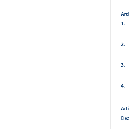
Art
1.
2.
3.
4.
Art
Dez