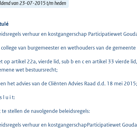
ldend van 23-07-2015 t/m heden
tulé
eidsregels verhuur en kostgangerschap Participatiewet Gou
 college van burgemeester en wethouders van de gemeente
et op artikel 22a, vierde lid, sub b en c en artikel 33 vierde l
emene wet bestuursrecht;
ien het advies van de Cliënten Advies Raad d.d. 18 mei 2015
 l u i t:
t te stellen de navolgende beleidsregels:
eidsregels verhuur en kostgangerschapParticipatiewet Goud