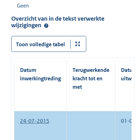
Geen
Overzicht van in de tekst verwerkte
wijzigingen
Toon volledige tabel
Datum
Terugwerkende
Datum
inwerkingtreding
kracht tot en
uitwerk
met
24-07-2015
01-01-