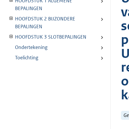
HOOFDSTUK 1 ALGEMENE
v
BEPALINGEN
HOOFDSTUK 2 BIJZONDERE
s
BEPALINGEN
p
HOOFDSTUK 3 SLOTBEPALINGEN
Ondertekening
U
Toelichting
r
o
k
Ge