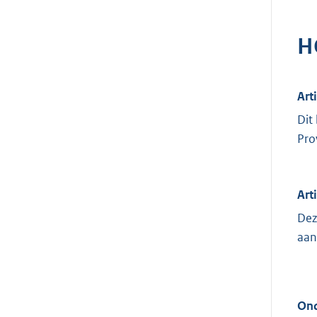
H
Art
Dit
Pro
Arti
Dez
aan
Ond