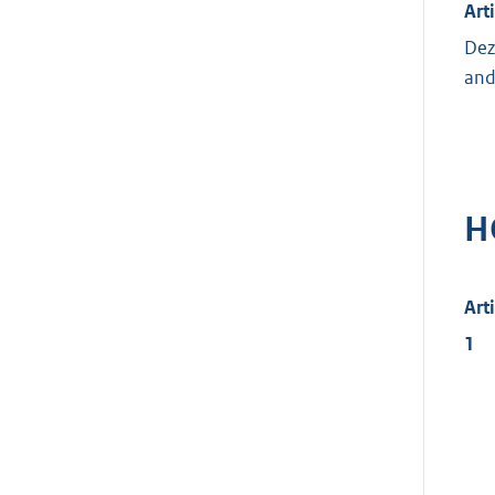
Art
Dez
and
H
Art
1