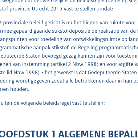
rwegende dat het wenselijk is de Beleidsregel toedeling s
kstof provincie Utrecht 2015 vast te stellen omdat:
et provinciale beleid gericht is op het bieden van ruimte voo
rmee gepaard gaande stikstofdepositie de realisatie van de 
gangspunten voor toedeling van ontwikkelingsruimte op lande
grammatische aanpak stikstof, de Regeling programmatische
eputeerde Staten bevoegd gezag kunnen zijn voor toestemmi
lenen van instemming (artikel 2 Nbw 1998) en voor afgifte v
ste lid Nbw 1998); • het gewenst is dat Gedeputeerde State
voering wordt gegeven zodat alle betrokkenen daar in hun bel
nen houden.
luiten de volgende beleidsregel vast te stellen:
OOFDSTUK 1 ALGEMENE BEPAL