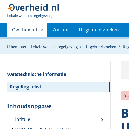
U
Lokale wet- en regelgeving
bent
Primaire
hier:
Andere
Overheid.nl
Zoeken
Uitgebreid Zoeken
sites
navigatie
binnen
U bent hier:
Lokale wet- en regelgeving
Uitgebreid zoeken
Reg
Wetstechnische informatie
Regeling tekst
Re
Inhoudsopgave
B
Intitule
U