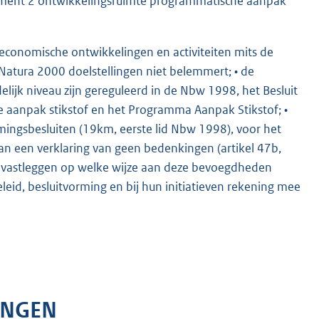
egment 2 ontwikkelingsruimte programmatische aanpak
r economische ontwikkelingen en activiteiten mits de
Natura 2000 doelstellingen niet belemmert; • de
lijk niveau zijn gereguleerd in de Nbw 1998, het Besluit
 aanpak stikstof en het Programma Aanpak Stikstof; •
ngsbesluiten (19km, eerste lid Nbw 1998), voor het
an een verklaring van geen bedenkingen (artikel 47b,
n vastleggen op welke wijze aan deze bevoegdheden
eid, besluitvorming en bij hun initiatieven rekening mee
INGEN