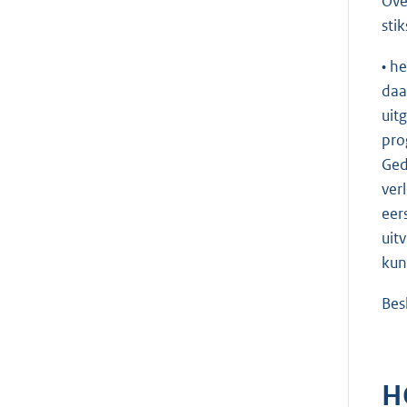
Ove
sti
• h
daa
uit
pro
Ged
ver
eer
uit
kun
Bes
H