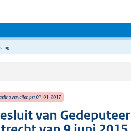
eling
geling vervallen per 01-01-2017
esluit van Gedeputeer
trecht van 9 juni 2015