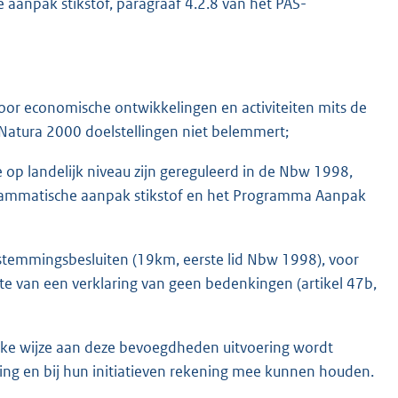
aanpak stikstof, paragraaf 4.2.8 van het PAS-
 voor economische ontwikkelingen en activiteiten mits de
 Natura 2000 doelstellingen niet belemmert;
 op landelijk niveau zijn gereguleerd in de Nbw 1998,
grammatische aanpak stikstof en het Programma Aanpak
stemmingsbesluiten (19km, eerste lid Nbw 1998), voor
te van een verklaring van geen bedenkingen (artikel 47b,
elke wijze aan deze bevoegdheden uitvoering wordt
ing en bij hun initiatieven rekening mee kunnen houden.