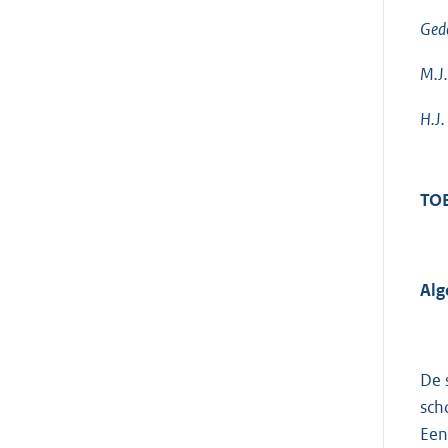
Ged
M.J.
H.J.
TO
Al
De 
sch
Een