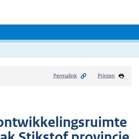
Permalink
Printen
 ontwikkelingsruimte
k Stikstof provincie