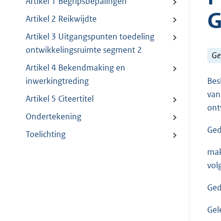
Artikel 1 Begripsbepalingen
G
Artikel 2 Reikwijdte
Artikel 3 Uitgangspunten toedeling
ontwikkelingsruimte segment 2
Ge
Artikel 4 Bekendmaking en
Bes
inwerkingtreding
van
Artikel 5 Citeertitel
ont
Ondertekening
Ged
Toelichting
mak
volg
Ged
Gel