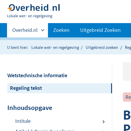
U
Lokale wet- en regelgeving
bent
Primaire
hier:
Andere
Overheid.nl
Zoeken
Uitgebreid Zoeken
sites
navigatie
binnen
U bent hier:
Lokale wet- en regelgeving
Uitgebreid zoeken
Reg
Wetstechnische informatie
Regeling tekst
Re
Inhoudsopgave
B
Intitule
P