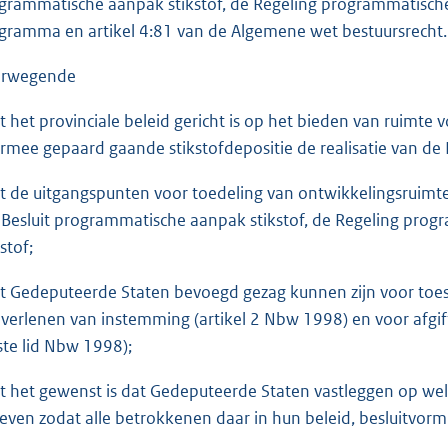
grammatische aanpak stikstof, de Regeling programmatische 
gramma en artikel 4:81 van de Algemene wet bestuursrecht.
erwegende
at het provinciale beleid gericht is op het bieden van ruimte
rmee gepaard gaande stikstofdepositie de realisatie van de
at de uitgangspunten voor toedeling van ontwikkelingsruimte
 Besluit programmatische aanpak stikstof, de Regeling pro
stof;
at Gedeputeerde Staten bevoegd gezag kunnen zijn voor toe
 verlenen van instemming (artikel 2 Nbw 1998) en voor afgif
ste lid Nbw 1998);
at het gewenst is dat Gedeputeerde Staten vastleggen op w
even zodat alle betrokkenen daar in hun beleid, besluitvorm