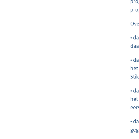
pro
pro
Ov
• d
daa
• d
het
Stik
• d
het
eer
• d
geg