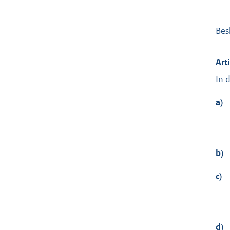
Bes
Art
In 
a)
b)
c)
d)