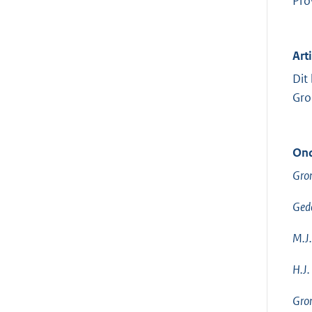
Pro
Arti
Dit
Gro
Ond
Gron
Ged
M.J.
H.J.
Gron