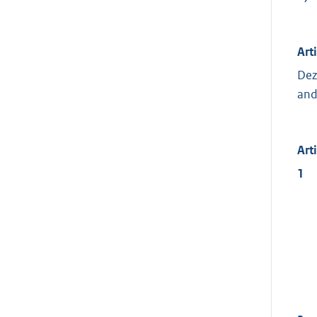
Art
Dez
and
Art
1