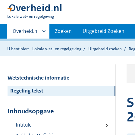
U
Lokale wet- en regelgeving
bent
Primaire
hier:
Andere
Overheid.nl
Zoeken
Uitgebreid Zoeken
sites
navigatie
binnen
U bent hier:
Lokale wet- en regelgeving
Uitgebreid zoeken
Reg
Wetstechnische informatie
Regeling tekst
S
Inhoudsopgave
2
Intitule