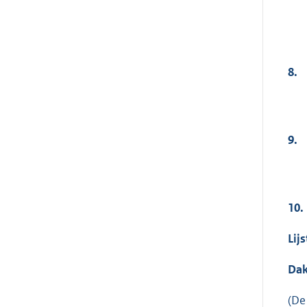
8.
9.
10.
Lij
Dak
(De