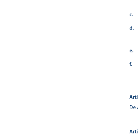
c.
d.
e.
f.
Art
De 
Art