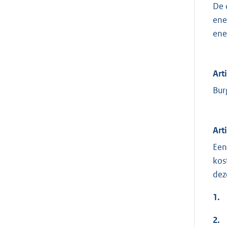
De 
ene
ene
Art
Bur
Art
Een
kos
dez
1.
2.