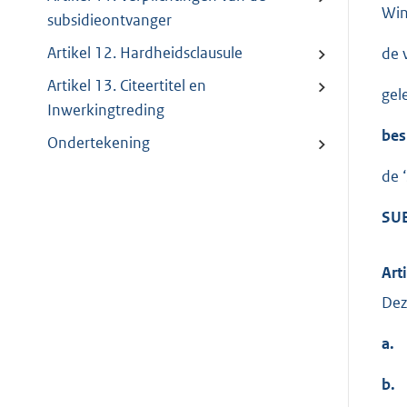
Win
subsidieontvanger
Artikel 12. Hardheidsclausule
de 
Artikel 13. Citeertitel en
gel
Inwerkingtreding
bes
Ondertekening
de 
SU
Art
Dez
a.
b.