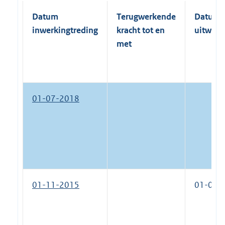
Datum
Terugwerkende
Datum
inwerkingtreding
kracht tot en
uitwerk
met
01-07-2018
01-11-2015
01-07-