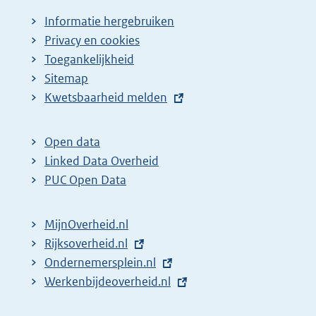
Informatie hergebruiken
Privacy en cookies
Toegankelijkheid
Sitemap
E
Kwetsbaarheid melden
x
t
Open data
e
Linked Data Overheid
r
PUC Open Data
n
e
MijnOverheid.nl
l
E
Rijksoverheid.nl
i
x
E
Ondernemersplein.nl
n
t
x
E
Werkenbijdeoverheid.nl
k
e
t
x
: