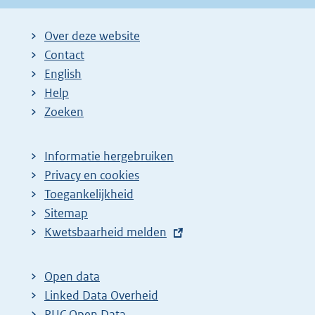
Over deze website
Contact
English
Help
Zoeken
Informatie hergebruiken
Privacy en cookies
Toegankelijkheid
Sitemap
E
Kwetsbaarheid melden
x
t
Open data
e
Linked Data Overheid
r
PUC Open Data