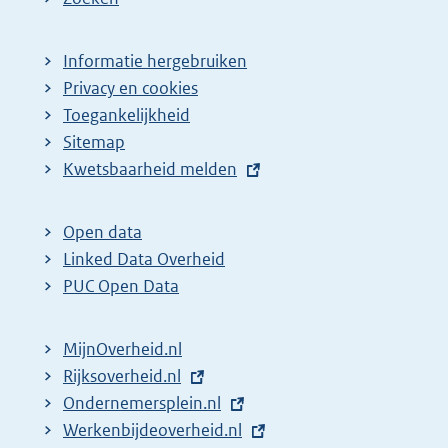
Informatie hergebruiken
Privacy en cookies
Toegankelijkheid
Sitemap
E
Kwetsbaarheid melden
x
t
Open data
e
Linked Data Overheid
r
PUC Open Data
n
e
MijnOverheid.nl
l
E
Rijksoverheid.nl
i
x
E
Ondernemersplein.nl
n
t
x
E
Werkenbijdeoverheid.nl
k