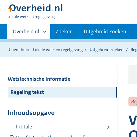
U
Lokale wet- en regelgeving
bent
Primaire
hier:
Andere
Overheid.nl
Zoeken
Uitgebreid Zoeken
sites
navigatie
binnen
U bent hier:
Lokale wet- en regelgeving
Uitgebreid zoeken
Reg
Wetstechnische informatie
Regeling tekst
Re
Inhoudsopgave
V
Intitule
O