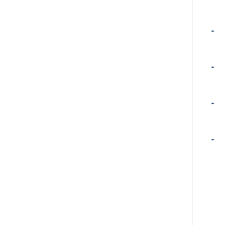
-
-
-
-