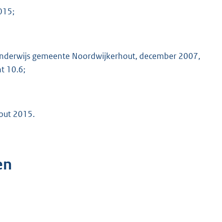
015;
g onderwijs gemeente Noordwijkerhout, december 2007,
t 10.6;
out 2015.
en