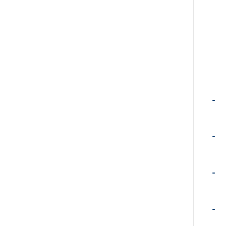
-
-
-
-