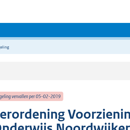
eling
geling vervallen per 05-02-2019
erordening Voorzieni
nderwijs Noordwijke