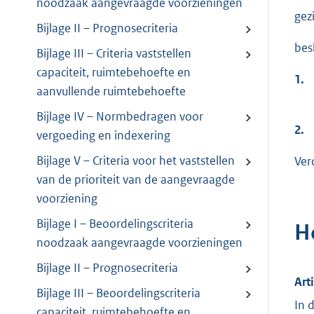
noodzaak aangevraagde voorzieningen
gez
Bijlage II – Prognosecriteria
besl
Bijlage III – Criteria vaststellen
capaciteit, ruimtebehoefte en
1.
aanvullende ruimtebehoefte
Bijlage IV – Normbedragen voor
2.
vergoeding en indexering
Bijlage V – Criteria voor het vaststellen
Ver
van de prioriteit van de aangevraagde
voorziening
Bijlage I – Beoordelingscriteria
H
noodzaak aangevraagde voorzieningen
Bijlage II – Prognosecriteria
Art
Bijlage III – Beoordelingscriteria
In 
capaciteit, ruimtebehoefte en