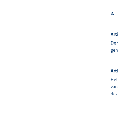
2.
Art
De 
ge
Art
Het
van
dez