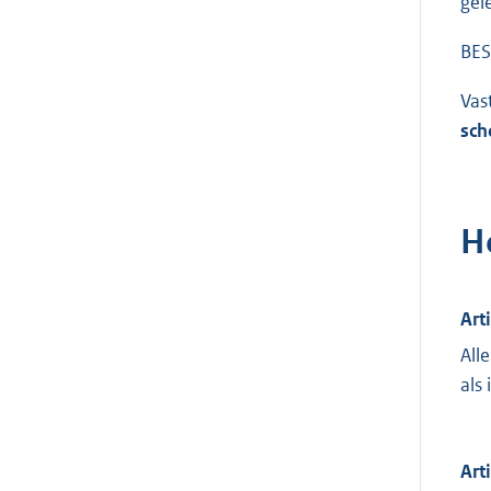
gel
BES
Vas
sch
H
Art
All
als
Art