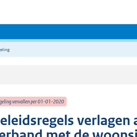
eling
geling vervallen per 01-01-2020
eleidsregels verlagen 
erband met de woonsi