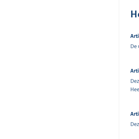
H
Art
De 
Art
Dez
Hee
Art
Dez