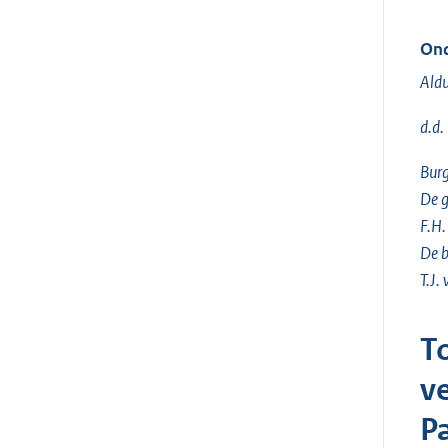
Ond
Aldu
d.d.
Burg
De g
F.H.
De b
T.J.
T
v
P