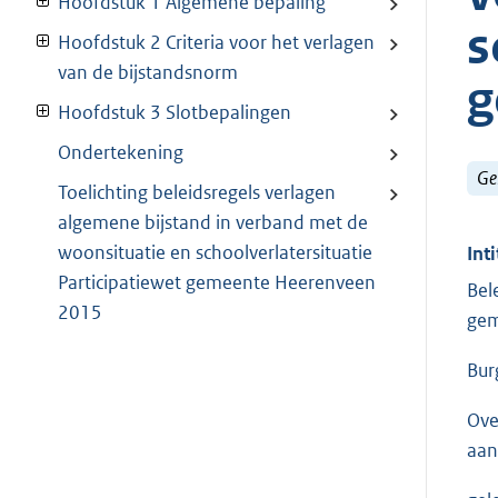
Hoofdstuk 1 Algemene bepaling
s
Hoofdstuk 2 Criteria voor het verlagen
van de bijstandsnorm
g
Hoofdstuk 3 Slotbepalingen
Ondertekening
Ge
Toelichting beleidsregels verlagen
algemene bijstand in verband met de
woonsituatie en schoolverlatersituatie
Inti
Participatiewet gemeente Heerenveen
Bel
2015
gem
Bur
Ove
aan