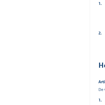
1.
2.
H
Art
De 
1.