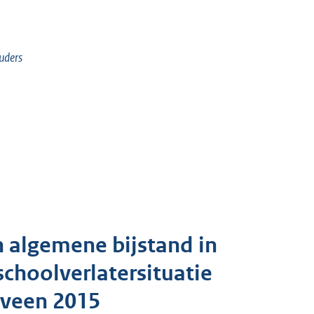
uders
n algemene bijstand in
choolverlatersituatie
nveen 2015