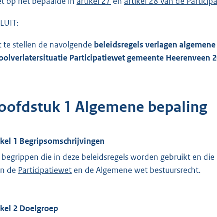
et op het bepaalde in
artikel 27
en
artikel 28 van de Particip
LUIT:
t te stellen de navolgende
beleidsregels verlagen algemene
oolverlatersituatie Participatiewet gemeente Heerenveen 
oofdstuk 1 Algemene bepaling
ikel 1 Begripsomschrijvingen
e begrippen die in deze beleidsregels worden gebruikt en d
 in de
Participatiewet
en de Algemene wet bestuursrecht.
ikel 2 Doelgroep