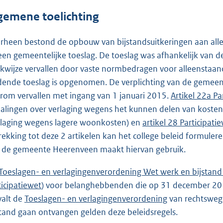
gemene toelichting
rheen bestond de opbouw van bijstandsuitkeringen aan alle
een gemeentelijke toeslag. De toeslag was afhankelijk van 
kwijze vervallen door vaste normbedragen voor alleenstaan
dende toeslag is opgenomen. De verplichting van de gemeent
rom vervallen met ingang van 1 januari 2015.
Artikel 22a Pa
alingen over verlaging wegens het kunnen delen van kosten 
rlaging wegens lagere woonkosten) en
artikel 28 Participati
rekking tot deze 2 artikelen kan het college beleid formulere
 de gemeente Heerenveen maakt hiervan gebruik.
Toeslagen- en verlagingenverordening Wet werk en bijstan
ticipatiewet
) voor belanghebbenden die op 31 december 2014
valt de
Toeslagen- en verlagingenverordening
van rechtsweg
stand gaan ontvangen gelden deze beleidsregels.