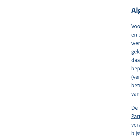
Al
Voo
en 
wer
gel
daa
bep
(ve
bet
van
De
Par
ver
bij