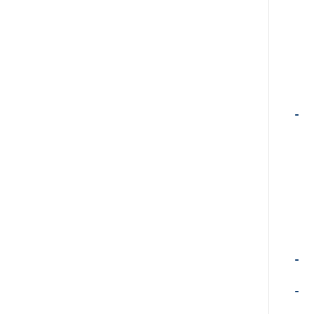
-
-
-