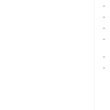
-
-
-
-
-
-