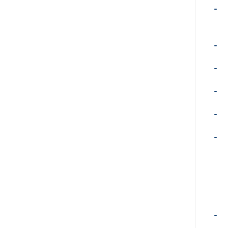
-
-
-
-
-
-
-