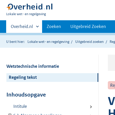
U
Lokale wet- en regelgeving
bent
Primaire
hier:
Andere
Overheid.nl
Zoeken
Uitgebreid Zoeken
sites
navigatie
binnen
U bent hier:
Lokale wet- en regelgeving
Uitgebreid zoeken
Reg
Wetstechnische informatie
Regeling tekst
Re
Inhoudsopgave
V
Intitule
H