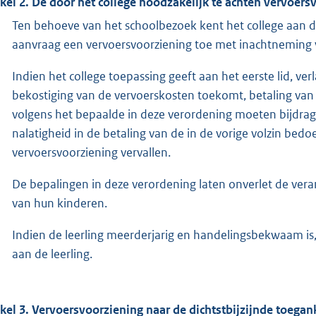
ikel 2. De door het college noodzakelijk te achten vervoers
Ten behoeve van het schoolbezoek kent het college aan d
aanvraag een vervoersvoorziening toe met inachtneming 
Indien het college toepassing geeft aan het eerste lid, ver
bekostiging van de vervoerskosten toekomt, betaling van 
volgens het bepaalde in deze verordening moeten bijdrage
nalatigheid in de betaling van de in de vorige volzin bed
vervoersvoorziening vervallen.
De bepalingen in deze verordening laten onverlet de ver
van hun kinderen.
Indien de leerling meerderjarig en handelingsbekwaam is
aan de leerling.
ikel 3. Vervoersvoorziening naar de dichtstbijzijnde toegan