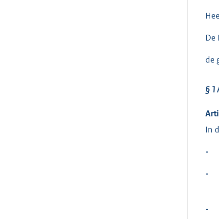
Hee
De 
de g
§ 1
Art
In 
-
-
-