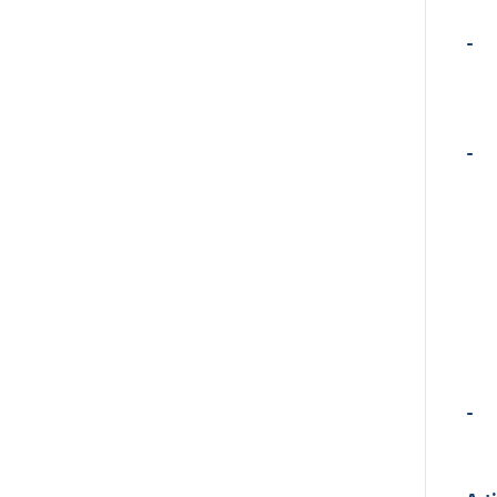
-
-
-