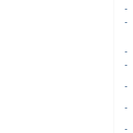
–
–
–
–
–
–
–