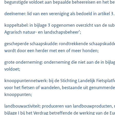
begunstigde voldoet aan bepaalde beheereisen en het be
deelnemer: lid van een vereniging als bedoeld in artikel 3.
koppeltabel: in bijlage 3 opgenomen overzicht van de su
Agrarisch natuur- en landschapsbeheer’;
gescheperde schaapskudde: rondtrekkende schaapskudde 
wordt door een herder met een of meer honden;
grote onderneming: onderneming die niet aan de in bijlage
voldoet;
knooppuntennetwerk: bij de Stichting Landelijk Fietsplat
voor het fietsen of wandelen, bestaande uit genummerd
knooppunten;
landbouwactiviteit: produceren van landbouwproducten, me
bijlage I bij het Verdrag betreffende de werking van de 