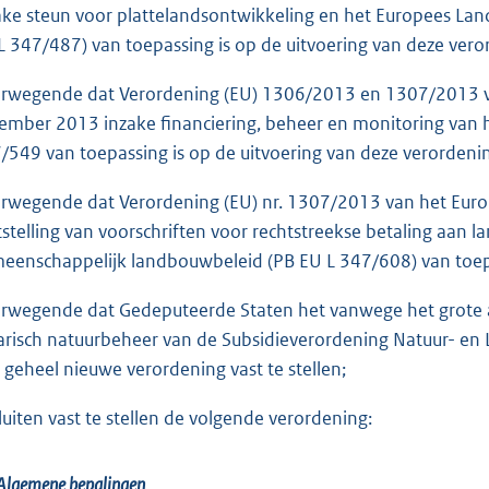
ake steun voor plattelandsontwikkeling en het Europees La
L 347/487) van toepassing is op de uitvoering van deze vero
rwegende dat Verordening (EU) 1306/2013 en 1307/2013 v
ember 2013 inzake financiering, beheer en monitoring van
/549 van toepassing is op de uitvoering van deze verordeni
rwegende dat Verordening (EU) nr. 1307/2013 van het Eur
tstelling van voorschriften voor rechtstreekse betaling aan 
eenschappelijk landbouwbeleid (PB EU L 347/608) van toepa
rwegende dat Gedeputeerde Staten het vanwege het grote aa
arisch natuurbeheer van de Subsidieverordening Natuur- en
 geheel nieuwe verordening vast te stellen;
luiten vast te stellen de volgende verordening:
Algemene bepalingen