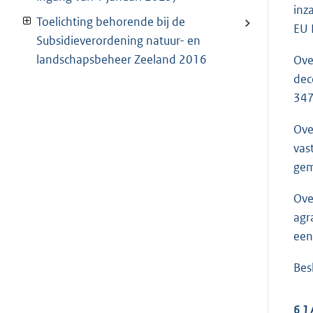
inz
Toelichting behorende bij de
EU 
Subsidieverordening natuur- en
landschapsbeheer Zeeland 2016
Ove
dec
347
Ove
vas
gem
Ove
agr
een
Bes
§ 1