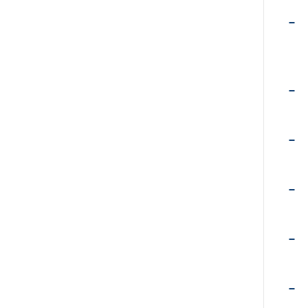
–
–
–
–
–
–