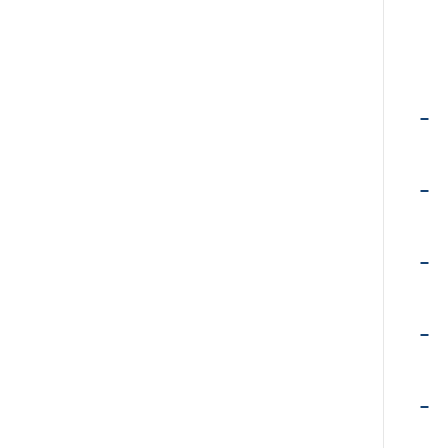
–
–
–
–
–