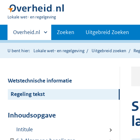
U
Lokale wet- en regelgeving
bent
Primaire
hier:
Andere
Overheid.nl
Zoeken
Uitgebreid Zoeken
sites
navigatie
binnen
U bent hier:
Lokale wet- en regelgeving
Uitgebreid zoeken
Reg
Wetstechnische informatie
Regeling tekst
S
Inhoudsopgave
l
Intitule