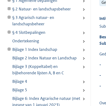
§ 1 Algemene bepalingen
Ge
§ 2 Natuur- en landschapsbeheer
§ 3 Agrarisch natuur- en
Inti
landschapsbeheer
Sub
§ 4 Slotbepalingen
Bes
Ondertekening
Sub
Bijlage 1 Index landschap
Ged
Bijlage 2 Index Natuur en Landschap
-
Bijlage 3 (Koppeltabel) en
bijbehorende lijsten A, B en C
-
Bijlage 4
-
Bijlage 5
Bijlage 6: Index Agrarische natuur (met
Ove
ingang van 1 januari 2023)