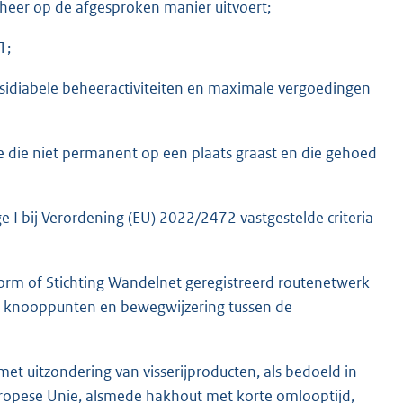
heer op de afgesproken manier uitvoert;
1;
bsidiabele beheeractiviteiten en maximale vergoedingen
die niet permanent op een plaats graast en die gehoed
 I bij Verordening (EU) 2022/2472 vastgestelde criteria
form of Stichting Wandelnet geregistreerd routenetwerk
e knooppunten en bewegwijzering tussen de
t uitzondering van visserijproducten, als bedoeld in
Europese Unie, alsmede hakhout met korte omlooptijd,