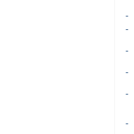
–
–
–
–
–
–