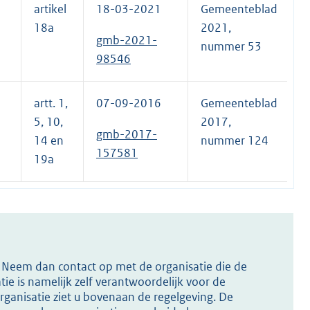
artikel
18-03-2021
Gemeenteblad
18a
2021,
gmb-2021-
nummer 53
98546
artt. 1,
07-09-2016
Gemeenteblad
5, 10,
2017,
gmb-2017-
14 en
nummer 124
157581
19a
s? Neem dan contact op met de organisatie die de
ie is namelijk zelf verantwoordelijk voor de
ganisatie ziet u bovenaan de regelgeving. De