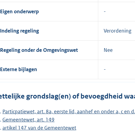
Eigen onderwerp
Indeling regeling
Verordening
Regeling onder de Omgevingswet
Nee
Externe bijlagen
ttelijke grondslag(en) of bevoegdheid wa
Particpatiewet, art. 8a, eerste lid, aanhef en onder a, c en d
Gemeentewet, art. 149
artikel 147 van de Gemeentewet