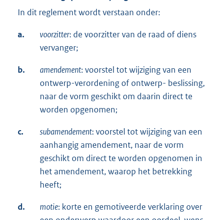
In dit reglement wordt verstaan onder:
a.
voorzitter
: de voorzitter van de raad of diens
vervanger;
b.
amendement
: voorstel tot wijziging van een
ontwerp-verordening of ontwerp- beslissing,
naar de vorm geschikt om daarin direct te
worden opgenomen;
c.
subamendement
: voorstel tot wijziging van een
aanhangig amendement, naar de vorm
geschikt om direct te worden opgenomen in
het amendement, waarop het betrekking
heeft;
d.
motie
: korte en gemotiveerde verklaring over
een onderwerp waardoor een oordeel, wens