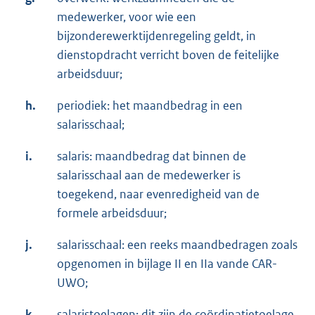
medewerker, voor wie een
bijzonderewerktijdenregeling geldt, in
dienstopdracht verricht boven de feitelijke
arbeidsduur;
h.
periodiek: het maandbedrag in een
salarisschaal;
i.
salaris: maandbedrag dat binnen de
salarisschaal aan de medewerker is
toegekend, naar evenredigheid van de
formele arbeidsduur;
j.
salarisschaal: een reeks maandbedragen zoals
opgenomen in bijlage II en IIa vande CAR-
UWO;
k.
salaristoelagen: dit zijn de coördinatietoelage,