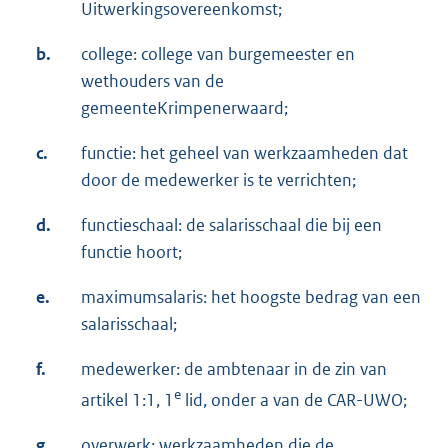
Uitwerkingsovereenkomst;
b.
college: college van burgemeester en
wethouders van de
gemeenteKrimpenerwaard;
c.
functie: het geheel van werkzaamheden dat
door de medewerker is te verrichten;
d.
functieschaal: de salarisschaal die bij een
functie hoort;
e.
maximumsalaris: het hoogste bedrag van een
salarisschaal;
f.
medewerker: de ambtenaar in de zin van
e
artikel 1:1, 1
lid, onder a van de CAR-UWO;
g.
overwerk: werkzaamheden die de