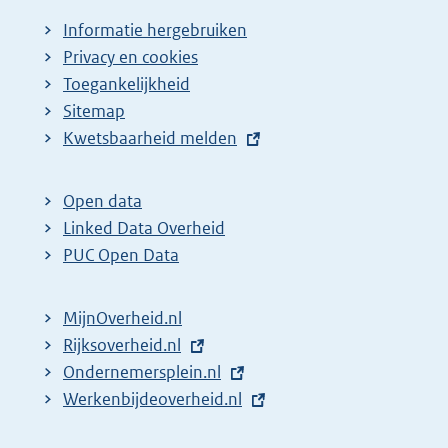
Informatie hergebruiken
Privacy en cookies
Toegankelijkheid
Sitemap
E
Kwetsbaarheid melden
x
t
Open data
e
Linked Data Overheid
r
PUC Open Data
n
e
MijnOverheid.nl
l
E
Rijksoverheid.nl
i
x
E
Ondernemersplein.nl
n
t
x
E
Werkenbijdeoverheid.nl
k
e
t
x
: