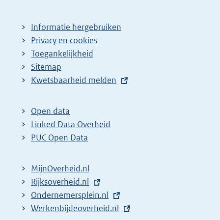
Informatie hergebruiken
Privacy en cookies
Toegankelijkheid
Sitemap
E
Kwetsbaarheid melden
x
t
Open data
e
Linked Data Overheid
r
PUC Open Data
n
e
MijnOverheid.nl
l
E
Rijksoverheid.nl
i
x
E
Ondernemersplein.nl
n
t
x
E
Werkenbijdeoverheid.nl
k