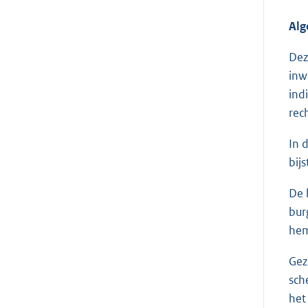
Al
Dez
inw
ind
rec
In 
bij
De 
bur
hem
Gez
sch
het