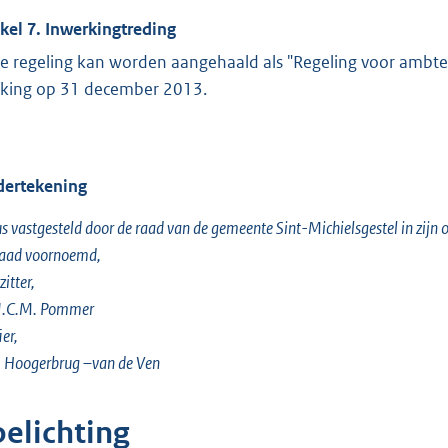
ikel 7. Inwerkingtreding
e regeling kan worden aangehaald als "Regeling voor ambteli
king op 31 december 2013.
ertekening
s vastgesteld door de raad van de gemeente Sint-Michielsgestel in zijn
raad voornoemd,
zitter,
 J.C.M. Pommer
ier,
 Hoogerbrug –van de Ven
oelichting