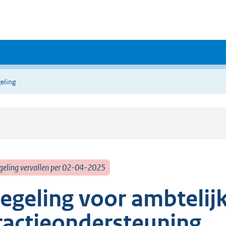
eling
geling vervallen per 02-04-2025
egeling voor ambtelijk
ractieondersteuning