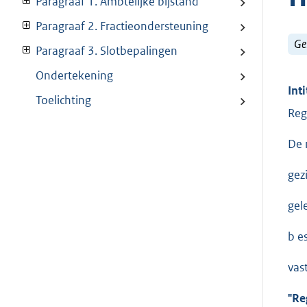
Paragraaf 1. Ambtelijke bijstand
Paragraaf 2. Fractieondersteuning
Ge
Paragraaf 3. Slotbepalingen
Ondertekening
Inti
Toelichting
Reg
De 
gez
gel
b es
vas
"Re