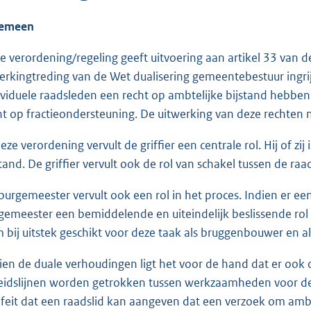
gemeen
e verordening/regeling geeft uitvoering aan artikel 33 van d
erkingtreding van de Wet dualisering gemeentebestuur ingrijp
ividuele raadsleden een recht op ambtelijke bijstand hebben
ht op fractieondersteuning. De uitwerking van deze rechten
deze verordening vervult de griffier een centrale rol. Hij of z
stand. De griffier vervult ook de rol van schakel tussen de ra
burgemeester vervult ook een rol in het proces. Indien er een 
gemeester een bemiddelende en uiteindelijk beslissende ro
 bij uitstek geschikt voor deze taak als bruggenbouwer en als
ien de duale verhoudingen ligt het voor de hand dat er ook 
eidslijnen worden getrokken tussen werkzaamheden voor de r
 feit dat een raadslid kan aangeven dat een verzoek om ambt