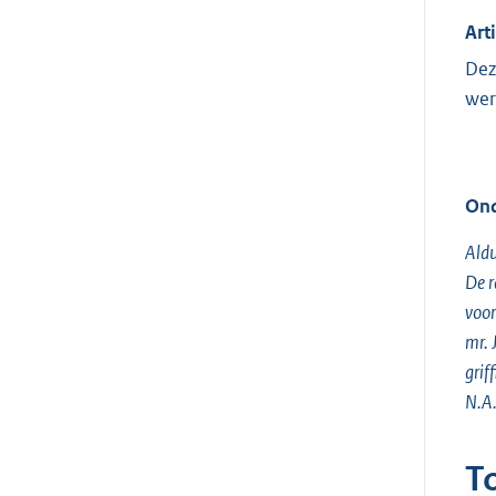
Art
Dez
wer
Ond
Aldu
De 
voor
mr.
griff
N.A.
T