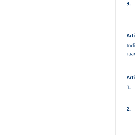
3.
Art
Ind
raa
Art
1.
2.