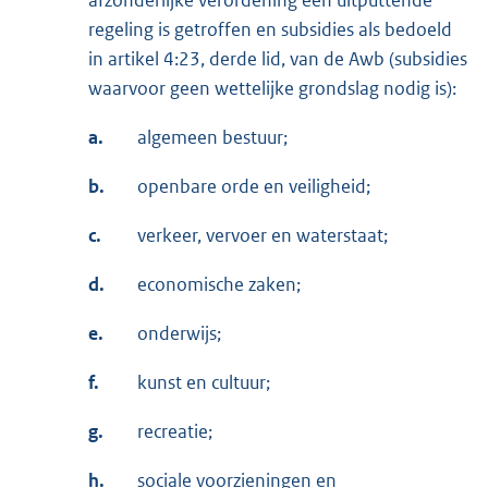
afzonderlijke verordening een uitputtende
regeling is getroffen en subsidies als bedoeld
in artikel 4:23, derde lid, van de Awb (subsidies
waarvoor geen wettelijke grondslag nodig is):
a.
algemeen bestuur;
b.
openbare orde en veiligheid;
c.
verkeer, vervoer en waterstaat;
d.
economische zaken;
e.
onderwijs;
f.
kunst en cultuur;
g.
recreatie;
h.
sociale voorzieningen en