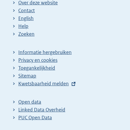
Over deze website
Contact
English
Help
Zoeken
Informatie hergebruiken
Privacy en cookies
Toegankelijkheid
Sitemap
E
Kwetsbaarheid melden
x
t
Open data
e
Linked Data Overheid
r
PUC Open Data
n