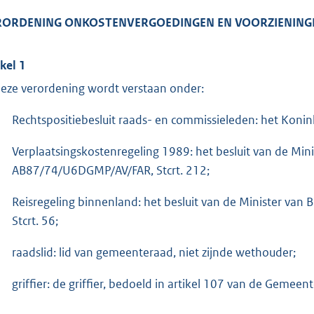
RORDENING ONKOSTENVERGOEDINGEN EN VOORZIENING
ikel 1
deze verordening wordt verstaan onder:
Rechtspositiebesluit raads- en commissieleden: het Konink
Verplaatsingskostenregeling 1989: het besluit van de Min
AB87/74/U6DGMP/AV/FAR, Stcrt. 212;
Reisregeling binnenland: het besluit van de Minister va
Stcrt. 56;
raadslid: lid van gemeenteraad, niet zijnde wethouder;
griffier: de griffier, bedoeld in artikel 107 van de Gemeen