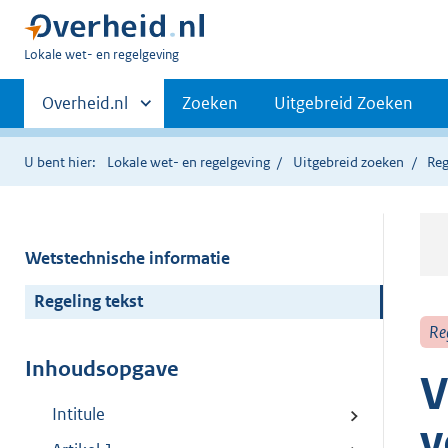
U
Lokale wet- en regelgeving
bent
Primaire
hier:
Andere
Overheid.nl
Zoeken
Uitgebreid Zoeken
sites
navigatie
binnen
U bent hier:
Lokale wet- en regelgeving
Uitgebreid zoeken
Reg
Wetstechnische informatie
Regeling tekst
Re
Inhoudsopgave
V
Intitule
v