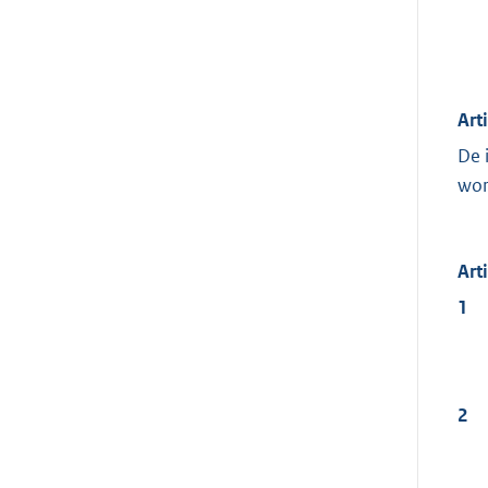
Art
De 
wor
Art
1
2