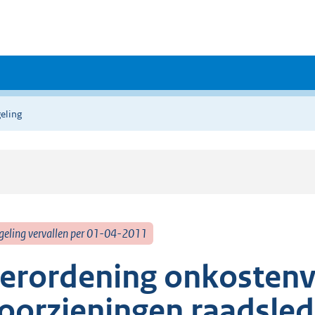
eling
geling vervallen per 01-04-2011
erordening onkostenv
oorzieningen raadsle