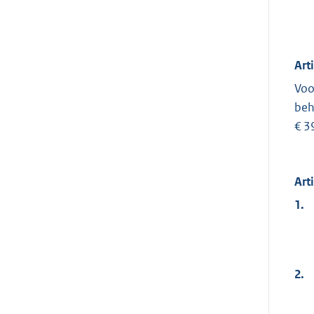
Art
Voo
beh
€ 3
Art
1.
2.