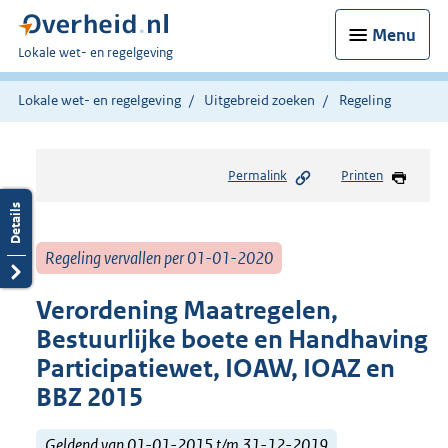
Menu
U
Lokale wet- en regelgeving
bent
hier:
Lokale wet- en regelgeving
Uitgebreid zoeken
Regeling
Permalink
Printen
Regeling vervallen per 01-01-2020
Verordening Maatregelen,
Bestuurlijke boete en Handhaving
Participatiewet, IOAW, IOAZ en
BBZ 2015
Geldend van 01-01-2015 t/m 31-12-2019