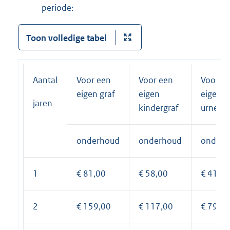
periode:
Toon volledige tabel
Aantal
Voor een
Voor een
Voor e
eigen graf
eigen
eigen
jaren
kindergraf
urneng
onderhoud
onderhoud
onderh
1
€ 81,00
€ 58,00
€ 41,00
2
€ 159,00
€ 117,00
€ 79,00