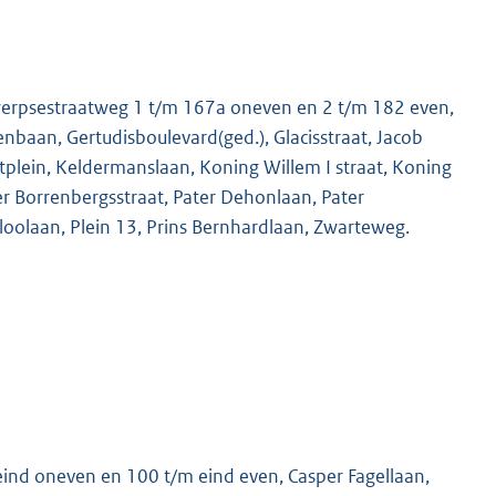
werpsestraatweg 1 t/m 167a oneven en 2 t/m 182 even,
baan, Gertudisboulevard(ged.), Glacisstraat, Jacob
tplein, Keldermanslaan, Koning Willem I straat, Koning
ter Borrenbergsstraat, Pater Dehonlaan, Pater
eloolaan, Plein 13, Prins Bernhardlaan, Zwarteweg.
eind oneven en 100 t/m eind even, Casper Fagellaan,