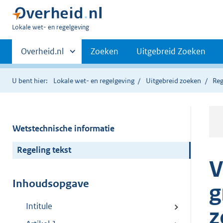
U
Lokale wet- en regelgeving
bent
Primaire
hier:
Andere
Overheid.nl
Zoeken
Uitgebreid Zoeken
sites
navigatie
binnen
U bent hier:
Lokale wet- en regelgeving
Uitgebreid zoeken
Reg
Wetstechnische informatie
Regeling tekst
V
Inhoudsopgave
g
Intitule
z