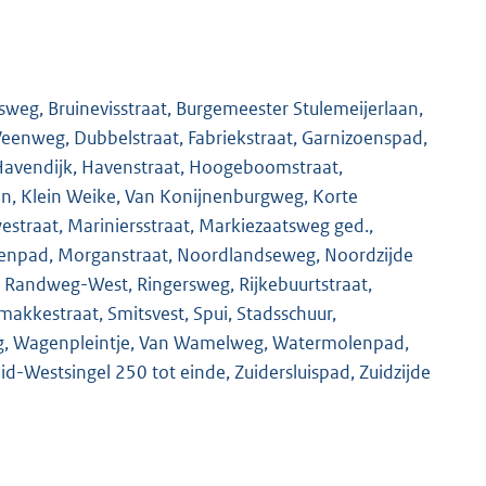
tsweg, Bruinevisstraat, Burgemeester Stulemeijerlaan,
 Veenweg, Dubbelstraat, Fabriekstraat, Garnizoenspad,
Havendijk, Havenstraat, Hoogeboomstraat,
ein, Klein Weike, Van Konijnenburgweg, Korte
straat, Mariniersstraat, Markiezaatsweg ged.,
lenpad, Morganstraat, Noordlandseweg, Noordzijde
, Randweg-West, Ringersweg, Rijkebuurtstraat,
makkestraat, Smitsvest, Spui, Stadsschuur,
g, Wagenpleintje, Van Wamelweg, Watermolenpad,
d-Westsingel 250 tot einde, Zuidersluispad, Zuidzijde