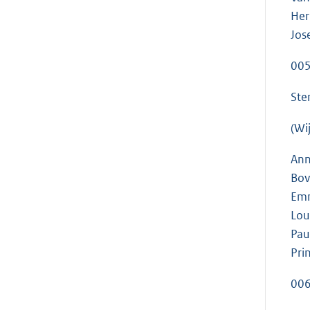
Her
Jos
005
Ste
(Wi
Ann
Bov
Emm
Lou
Pau
Pri
006