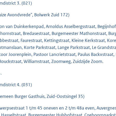
mdistrict 3. (021)
uize Avondvrede", Bolwerk Zuid 172)
on van Duinkerkenpad, Arnoldus Asselbergsstraat, Begijnhof
hornstraat, Bredasestraat, Burgemeester Mathonstraat, Bur
bbestraat, Faurestraat, Kettingstraat, Kleine Kerkstraat, K
otmanslaan, Korte Parkstraat, Lange Parkstraat, Le Grandstr
toor Joorenplein, Pastoor Lancrietstraat, Paulus Backxstraat, P
Rouckstraat, Williamstraat, Zoomweg, Zuidzijde Zoom.
.
mdistrict 4. (031)
gemeen Burger Gasthuis, Zuid-Oostsingel 35)
werpsestraat 1 t/m 45 oneven en 2 t/m 48a even, Auvergnes
 Hasseltstraat, Burgemeester Hulshofstraat, Coehoornparkst