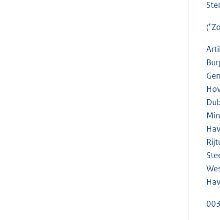
Ste
("Z
Art
Bur
Gen
Hov
Dub
Min
Hav
Rij
Ste
Wes
Hav
003