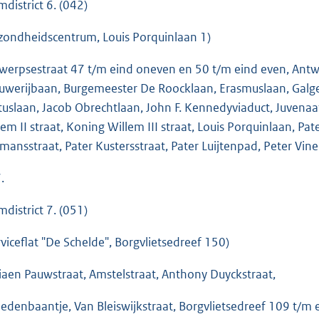
mdistrict 6. (042)
zondheidscentrum, Louis Porquinlaan 1)
werpsestraat 47 t/m eind oneven en 50 t/m eind even, Ant
uwerijbaan, Burgemeester De Roocklaan, Erasmuslaan, Galgen
tuslaan, Jacob Obrechtlaan, John F. Kennedyviaduct, Juvenaa
lem II straat, Koning Willem III straat, Louis Porquinlaan, Pa
mansstraat, Pater Kustersstraat, Pater Luijtenpad, Peter Vin
.
mdistrict 7. (051)
rviceflat "De Schelde", Borgvlietsedreef 150)
iaen Pauwstraat, Amstelstraat, Anthony Duyckstraat,
edenbaantje, Van Bleiswijkstraat, Borgvlietsedreef 109 t/m 