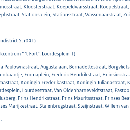
musstraat, Kloosterstraat, Koepeldwarsstraat, Koepelstraat, 
ephstraat, Stationsplein, Stationsstraat, Wassenaarstraat, Zu
.
mdistrict 5. (041)
jkcentrum " 't Fort", Lourdesplein 1)
a Paulownastraat, Augustalaan, Bernadettestraat, Borgvliet
enbaantje, Emmaplein, Frederik Hendrikstraat, Heinsiusstraa
astraat, Koningin Frederikastraat, Koningin Julianastraat, 
rdesplein, Lourdesstraat, Van Oldenbarneveldtstraat, Pastoo
lusberg, Prins Hendrikstraat, Prins Mauritsstraat, Prinses Beat
nses Marijkestraat, Stalenbrugstraat, Steijnstraat, Willem van
.