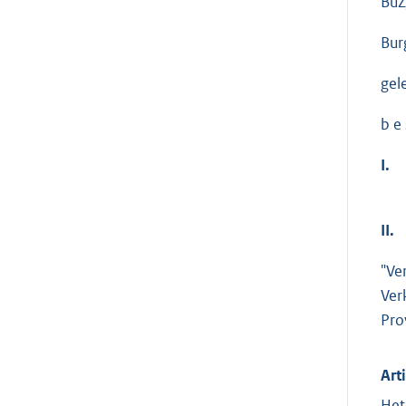
BuZ
Bur
gel
b e 
I.
II.
"Ve
Ver
Pro
Arti
Het