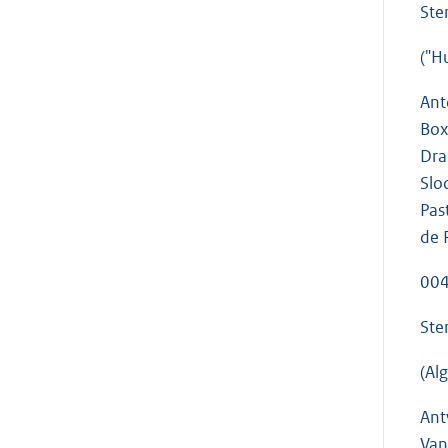
Ste
("H
Ant
Box
Dra
Slo
Pas
de 
004
Ste
(Al
Ant
Van