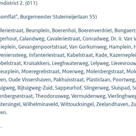
mdistrict 2. (011)
oomflat", Burgemeester Stulemeijerlaan 55)
illeriestraat, Beursplein, Boerenhol, Boerenverdriet, Bongaer
gerhout, Calandweg, Cavaleriestraat, Conradweg, Dr. Ir. Van
ieplein, Gevangenpoortstraat, Van Gorkumweg, Hamplein, 
enierssteeg, Infanteriestraat, Kabelstraat, Kade, Kazernepl
belstraat, Kruisakkers, Leeghwaterweg, Lelyweg, Lievevrouwe
eurplein, Moeregrebstraat, Moerweg, Molenbergstraat, Mo
en, Oude Vissershaven, Pakhuisstraat, Plasticlaan, Poortweg
tuigweg, Rijtuigweg-Zuid, Sappeurhof, Slingerweg, Sluispad, S
enbergsestraat, Theodorusweg, Vermuidenweg, Vierlinghwe
tersingel, Wilhelminaveld, Wittoucksingel, Zeelandhaven, Zui
en.
.