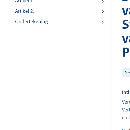
Artikel 1.
v
Artikel 2.
S
Ondertekening
v
P
Ge
Inti
Ver
Ver
en 