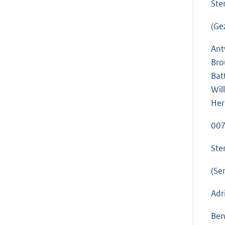
Ste
(Ge
Ant
Bro
Bat
Wil
Her
007
Ste
(Se
Adr
Ben