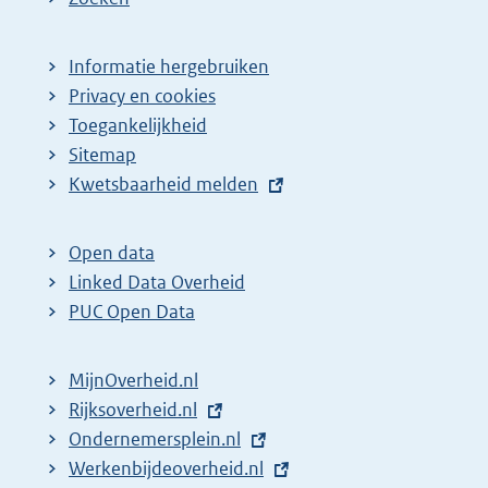
Informatie hergebruiken
Privacy en cookies
Toegankelijkheid
Sitemap
E
Kwetsbaarheid melden
x
t
Open data
e
Linked Data Overheid
r
PUC Open Data
n
e
MijnOverheid.nl
l
E
Rijksoverheid.nl
i
x
E
Ondernemersplein.nl
n
t
x
E
Werkenbijdeoverheid.nl
k