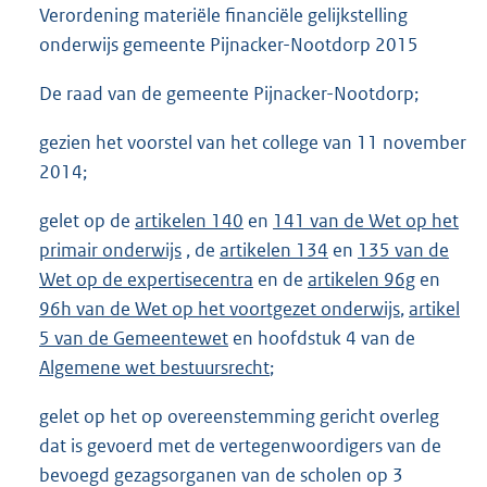
Verordening materiële financiële gelijkstelling
onderwijs gemeente Pijnacker-Nootdorp 2015
De raad van de gemeente Pijnacker-Nootdorp;
gezien het voorstel van het college van 11 november
2014;
gelet op de
artikelen 140
en
141 van de Wet op het
primair onderwijs
, de
artikelen 134
en
135 van de
Wet op de expertisecentra
en de
artikelen 96g
en
96h van de Wet op het voortgezet onderwijs
,
artikel
5 van de Gemeentewet
en hoofdstuk 4 van de
Algemene wet bestuursrecht
;
gelet op het op overeenstemming gericht overleg
dat is gevoerd met de vertegenwoordigers van de
bevoegd gezagsorganen van de scholen op 3