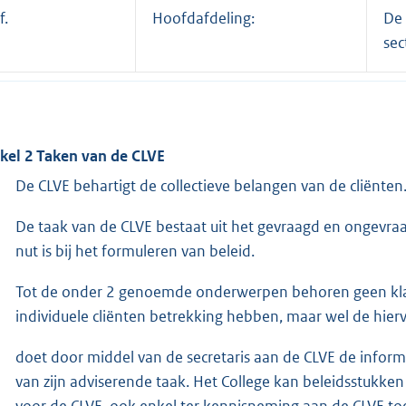
f.
Hoofdafdeling:
De 
sec
ikel 2 Taken van de CLVE
De CLVE behartigt de collectieve belangen van de cliënten
De taak van de CLVE bestaat uit het gevraagd en ongevraa
nut is bij het formuleren van beleid.
Tot de onder 2 genoemde onderwerpen behoren geen klac
individuele cliënten betrekking hebben, maar wel de hierv
doet door middel van de secretaris aan de CLVE de inform
van zijn adviserende taak. Het College kan beleidsstukke
voor de CLVE, ook enkel ter kennisneming aan de CLVE t