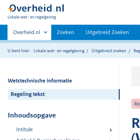
U
Lokale wet- en regelgeving
bent
Primaire
hier:
Andere
Overheid.nl
Zoeken
Uitgebreid Zoeken
sites
navigatie
binnen
U bent hier:
Lokale wet- en regelgeving
Uitgebreid zoeken
Reg
Wetstechnische informatie
Regeling tekst
Re
Inhoudsopgave
R
Intitule
(