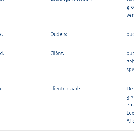
gro
ver
c.
Ouders:
oud
d.
Cliënt:
oud
geb
spe
e.
Cliëntenraad:
De 
gem
en 
Lee
Afk