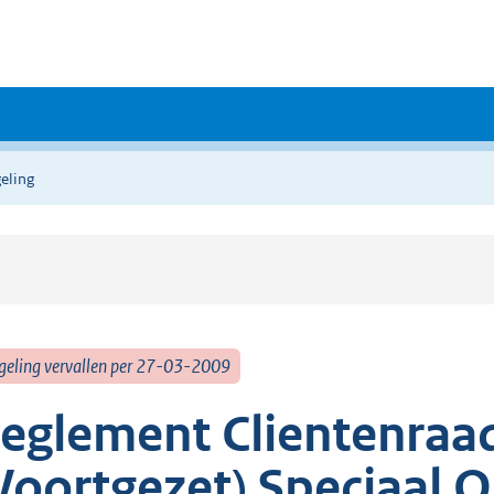
eling
geling vervallen per 27-03-2009
eglement Clientenraad
Voortgezet) Speciaal O